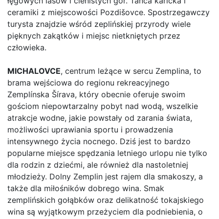
łęgowych lasów i cienistych gór. Tańca karička i
ceramiki z miejscowości Pozdišovce. Spostrzegawczy
turysta znajdzie wśród zeplińskiej przyrody wiele
pięknych zakątków i miejsc nietkniętych przez
człowieka.
MICHALOVCE
, centrum leżące w sercu Zemplina, to
brama wejściowa do regionu rekreacyjnego
Zemplínska Šírava, który obecnie oferuje swoim
gościom niepowtarzalny pobyt nad wodą, wszelkie
atrakcje wodne, jakie powstały od zarania świata,
możliwości uprawiania sportu i prowadzenia
intensywnego życia nocnego. Dziś jest to bardzo
popularne miejsce spędzania letniego urlopu nie tylko
dla rodzin z dziećmi, ale również dla nastoletniej
młodzieży. Dolny Zemplin jest rajem dla smakoszy, a
także dla miłośników dobrego wina. Smak
zemplińskich gołąbków oraz delikatność tokajskiego
wina są wyjątkowym przeżyciem dla podniebienia, o