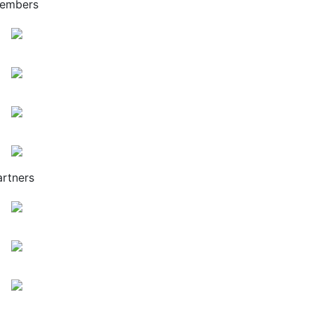
embers
artners