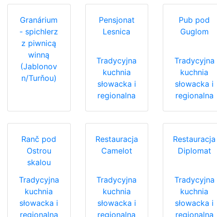
Granárium
Pensjonat
Pub pod
- spichlerz
Lesnica
Guglom
z piwnicą
winną
Tradycyjna
Tradycyjna
(Jablonov
kuchnia
kuchnia
n/Turňou)
słowacka i
słowacka i
regionalna
regionalna
Ranč pod
Restauracja
Restauracja
Ostrou
Camelot
Diplomat
skalou
Tradycyjna
Tradycyjna
Tradycyjna
kuchnia
kuchnia
kuchnia
słowacka i
słowacka i
słowacka i
regionalna
regionalna
regionalna