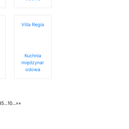
Villa Regia
Kuchnia
międzynar
odowa
4
5
...
10
...
»
»