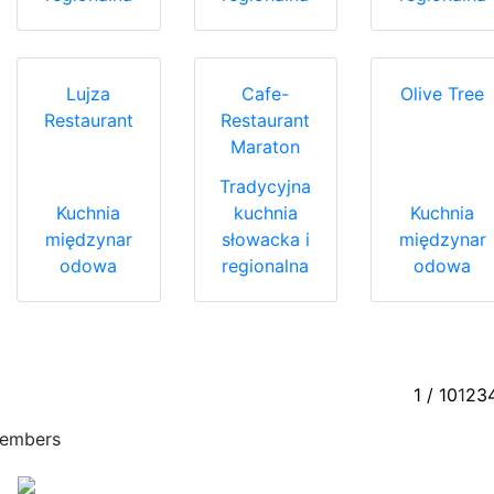
Lujza
Cafe-
Olive Tree
Restaurant
Restaurant
Maraton
Tradycyjna
Kuchnia
kuchnia
Kuchnia
międzynar
słowacka i
międzynar
odowa
regionalna
odowa
1 / 10
1
2
3
embers