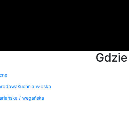
Gdzie
cne
arodowa
Kuchnia włoska
ariańska / wegańska