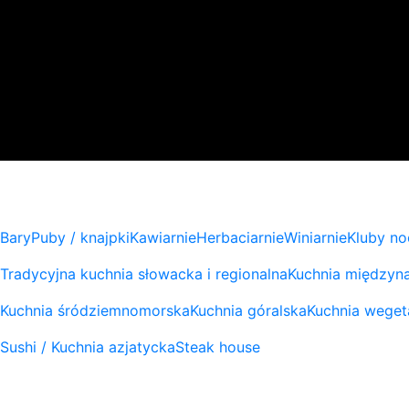
Bary
Puby / knajpki
Kawiarnie
Herbaciarnie
Winiarnie
Kluby no
Tradycyjna kuchnia słowacka i regionalna
Kuchnia międzyn
Kuchnia śródziemnomorska
Kuchnia góralska
Kuchnia weget
Sushi / Kuchnia azjatycka
Steak house