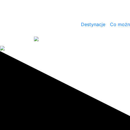
Destynacje
Co można