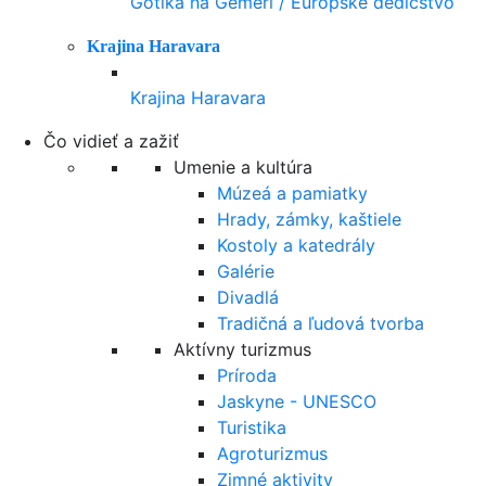
Gotika na Gemeri / Európske dedičstvo
Krajina Haravara
Krajina Haravara
Čo vidieť a zažiť
Umenie a kultúra
Múzeá a pamiatky
Hrady, zámky, kaštiele
Kostoly a katedrály
Galérie
Divadlá
Tradičná a ľudová tvorba
Aktívny turizmus
Príroda
Jaskyne - UNESCO
Turistika
Agroturizmus
Zimné aktivity