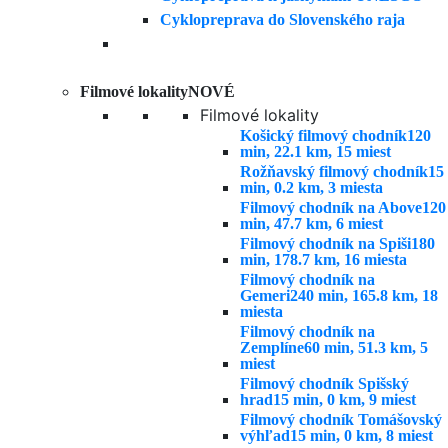
Cyklopreprava do Slovenského raja
Filmové lokality
NOVÉ
Filmové lokality
Košický filmový chodník
120
min, 22.1 km, 15 miest
Rožňavský filmový chodník
15
min, 0.2 km, 3 miesta
Filmový chodník na Above
120
min, 47.7 km, 6 miest
Filmový chodník na Spiši
180
min, 178.7 km, 16 miesta
Filmový chodník na
Gemeri
240 min, 165.8 km, 18
miesta
Filmový chodník na
Zemplíne
60 min, 51.3 km, 5
miest
Filmový chodník Spišský
hrad
15 min, 0 km, 9 miest
Filmový chodník Tomášovský
výhľad
15 min, 0 km, 8 miest