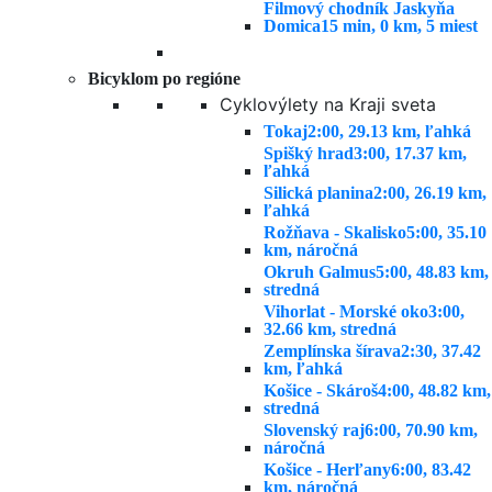
Filmový chodník Jaskyňa
Domica
15 min, 0 km, 5 miest
Bicyklom po regióne
Cyklovýlety na Kraji sveta
Tokaj
2:00, 29.13 km, ľahká
Spišký hrad
3:00, 17.37 km,
ľahká
Silická planina
2:00, 26.19 km,
ľahká
Rožňava - Skalisko
5:00, 35.10
km, náročná
Okruh Galmus
5:00, 48.83 km,
stredná
Vihorlat - Morské oko
3:00,
32.66 km, stredná
Zemplínska šírava
2:30, 37.42
km, ľahká
Košice - Skároš
4:00, 48.82 km,
stredná
Slovenský raj
6:00, 70.90 km,
náročná
Košice - Herľany
6:00, 83.42
km, náročná