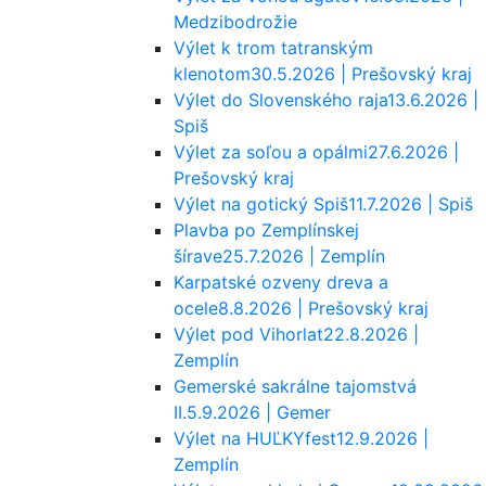
Medzibodrožie
Výlet k trom tatranským
klenotom
30.5.2026 | Prešovský kraj
Výlet do Slovenského raja
13.6.2026 |
Spiš
Výlet za soľou a opálmi
27.6.2026 |
Prešovský kraj
Výlet na gotický Spiš
11.7.2026 | Spiš
Plavba po Zemplínskej
šírave
25.7.2026 | Zemplín
Karpatské ozveny dreva a
ocele
8.8.2026 | Prešovský kraj
Výlet pod Vihorlat
22.8.2026 |
Zemplín
Gemerské sakrálne tajomstvá
II.
5.9.2026 | Gemer
Výlet na HUĽKYfest
12.9.2026 |
Zemplín