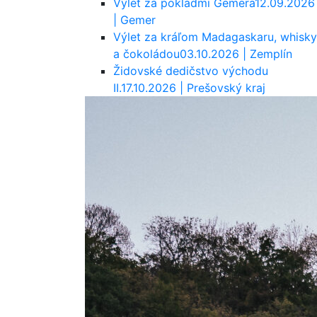
Výlet za pokladmi Gemera
12.09.2026
| Gemer
Výlet za kráľom Madagaskaru, whisky
a čokoládou
03.10.2026 | Zemplín
Židovské dedičstvo východu
II.
17.10.2026 | Prešovský kraj