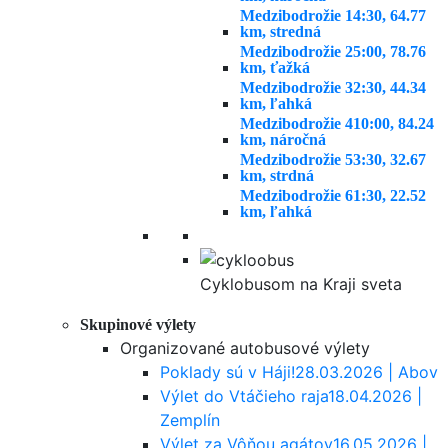
Medzibodrožie 1
4:30, 64.77
km, stredná
Medzibodrožie 2
5:00, 78.76
km, ťažká
Medzibodrožie 3
2:30, 44.34
km, ľahká
Medzibodrožie 4
10:00, 84.24
km, náročná
Medzibodrožie 5
3:30, 32.67
km, strdná
Medzibodrožie 6
1:30, 22.52
km, ľahká
Cyklobusom na Kraji sveta
Skupinové výlety
Organizované autobusové výlety
Poklady sú v Háji!
28.03.2026 | Abov
Výlet do Vtáčieho raja
18.04.2026 |
Zemplín
Výlet za Vôňou agátov
16.05.2026 |