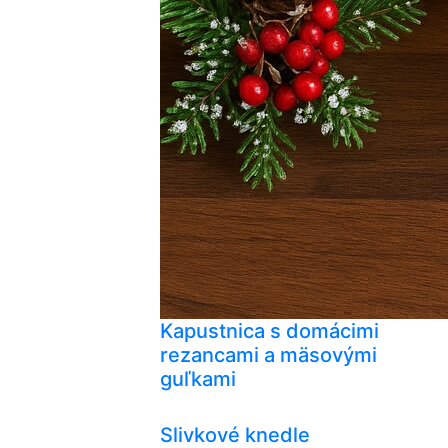
Kapustnica s domácimi
rezancami a mäsovými
guľkami
Slivkové knedle