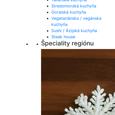
Stredomorská kuchyňa
Goralská kuchyňa
Vegetariánska / vegánska
kuchyňa
Sushi / Ázijská kuchyňa
Steak house
Špeciality regiónu