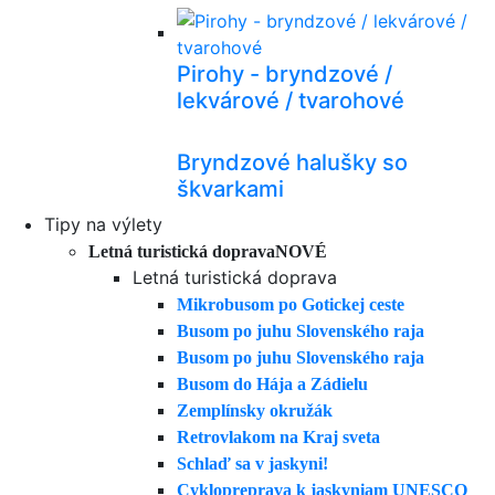
Pirohy - bryndzové /
lekvárové / tvarohové
Bryndzové halušky so
škvarkami
Tipy na výlety
Letná turistická doprava
NOVÉ
Letná turistická doprava
Mikrobusom po Gotickej ceste
Busom po juhu Slovenského raja
Busom po juhu Slovenského raja
Busom do Hája a Zádielu
Zemplínsky okružák
Retrovlakom na Kraj sveta
Schlaď sa v jaskyni!
Cyklopreprava k jaskyniam UNESCO