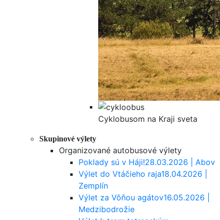
Cyklobusom na Kraji sveta
Skupinové výlety
Organizované autobusové výlety
Poklady sú v Háji!
28.03.2026 | Abov
Výlet do Vtáčieho raja
18.04.2026 |
Zemplín
Výlet za Vôňou agátov
16.05.2026 |
Medzibodrožie