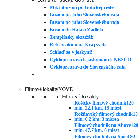
Mikrobusom po Gotickej ceste
Busom po juhu Slovenského raja
Busom po juhu Slovenského raja
Busom do Hája a Zádielu
Zemplínsky okružák
Retrovlakom na Kraj sveta
Schlaď sa v jaskyni!
Cyklopreprava k jaskyniam UNESCO
Cyklopreprava do Slovenského raja
Filmové lokality
NOVÉ
Filmové lokality
Košický filmový chodník
120
min, 22.1 km, 15 miest
Rožňavský filmový chodník
15
min, 0.2 km, 3 miesta
Filmový chodník na Above
120
min, 47.7 km, 6 miest
Filmový chodník na Spiši
180