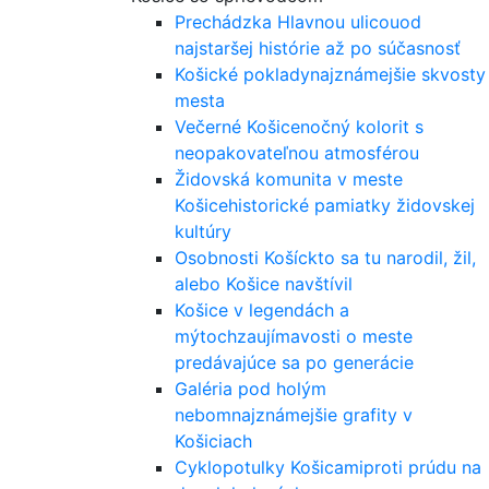
Prechádzka Hlavnou ulicou
od
najstaršej histórie až po súčasnosť
Košické poklady
najznámejšie skvosty
mesta
Večerné Košice
nočný kolorit s
neopakovateľnou atmosférou
Židovská komunita v meste
Košice
historické pamiatky židovskej
kultúry
Osobnosti Košíc
kto sa tu narodil, žil,
alebo Košice navštívil
Košice v legendách a
mýtoch
zaujímavosti o meste
predávajúce sa po generácie
Galéria pod holým
nebom
najznámejšie grafity v
Košiciach
Cyklopotulky Košicami
proti prúdu na