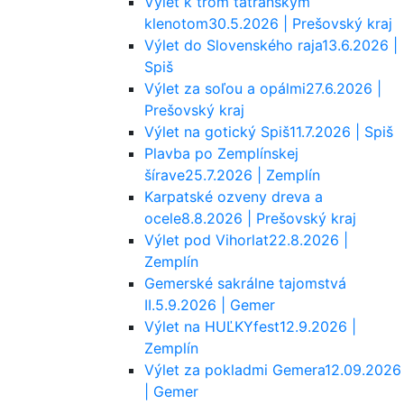
Výlet k trom tatranským
klenotom
30.5.2026 | Prešovský kraj
Výlet do Slovenského raja
13.6.2026 |
Spiš
Výlet za soľou a opálmi
27.6.2026 |
Prešovský kraj
Výlet na gotický Spiš
11.7.2026 | Spiš
Plavba po Zemplínskej
šírave
25.7.2026 | Zemplín
Karpatské ozveny dreva a
ocele
8.8.2026 | Prešovský kraj
Výlet pod Vihorlat
22.8.2026 |
Zemplín
Gemerské sakrálne tajomstvá
II.
5.9.2026 | Gemer
Výlet na HUĽKYfest
12.9.2026 |
Zemplín
Výlet za pokladmi Gemera
12.09.2026
| Gemer