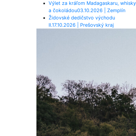
Výlet za kráľom Madagaskaru, whisky
a čokoládou
03.10.2026 | Zemplín
Židovské dedičstvo východu
II.
17.10.2026 | Prešovský kraj