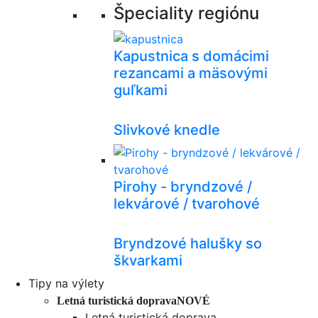
Špeciality regiónu
Kapustnica s domácimi
rezancami a mäsovými
guľkami
Slivkové knedle
Pirohy - bryndzové /
lekvárové / tvarohové
Bryndzové halušky so
škvarkami
Tipy na výlety
Letná turistická doprava
NOVÉ
Letná turistická doprava