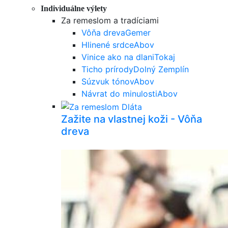
Individuálne výlety
Za remeslom a tradíciami
Vôňa dreva
Gemer
Hlinené srdce
Abov
Vinice ako na dlani
Tokaj
Ticho prírody
Dolný Zemplín
Súzvuk tónov
Abov
Návrat do minulosti
Abov
Zažite na vlastnej koži - Vôňa
dreva