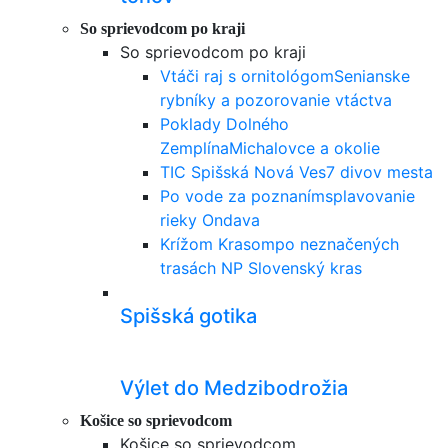
So sprievodcom po kraji
So sprievodcom po kraji
Vtáči raj s ornitológom
Senianske
rybníky a pozorovanie vtáctva
Poklady Dolného
Zemplína
Michalovce a okolie
TIC Spišská Nová Ves
7 divov mesta
Po vode za poznaním
splavovanie
rieky Ondava
Krížom Krasom
po neznačených
trasách NP Slovenský kras
Spišská gotika
Výlet do Medzibodrožia
Košice so sprievodcom
Košice so sprievodcom