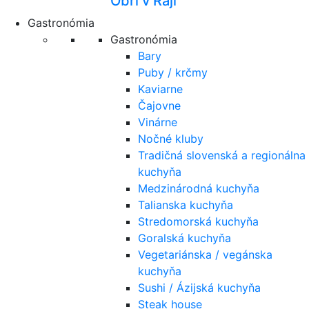
Obri v Raji
Gastronómia
Gastronómia
Bary
Puby / krčmy
Kaviarne
Čajovne
Vinárne
Nočné kluby
Tradičná slovenská a regionálna
kuchyňa
Medzinárodná kuchyňa
Talianska kuchyňa
Stredomorská kuchyňa
Goralská kuchyňa
Vegetariánska / vegánska
kuchyňa
Sushi / Ázijská kuchyňa
Steak house