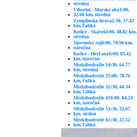
stredná
Vihorlat - Morské oko
3:00,
32.66 km, stredná
Zemplínska šírava
2:30, 37.42
km, ľahká
Košice - Skároš
4:00, 48.82 km,
stredná
Slovenský raj
6:00, 70.90 km,
náročná
Košice - Herľany
6:00, 83.42
km, náročná
Medzibodrožie 1
4:30, 64.77
km, stredná
Medzibodrožie 2
5:00, 78.76
km, ťažká
Medzibodrožie 3
2:30, 44.34
km, ľahká
Medzibodrožie 4
10:00, 84.24
km, náročná
Medzibodrožie 5
3:30, 32.67
km, strdná
Medzibodrožie 6
1:30, 22.52
km, ľahká