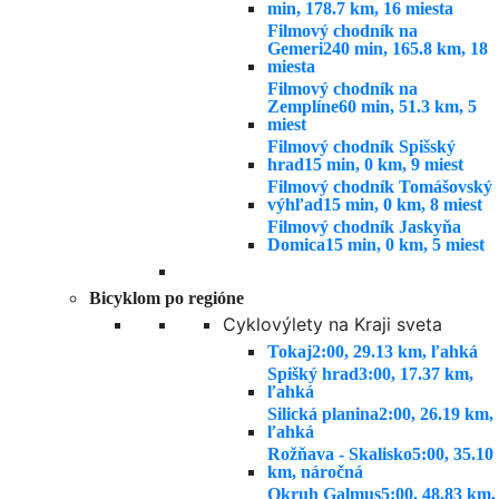
min, 178.7 km, 16 miesta
Filmový chodník na
Gemeri
240 min, 165.8 km, 18
miesta
Filmový chodník na
Zemplíne
60 min, 51.3 km, 5
miest
Filmový chodník Spišský
hrad
15 min, 0 km, 9 miest
Filmový chodník Tomášovský
výhľad
15 min, 0 km, 8 miest
Filmový chodník Jaskyňa
Domica
15 min, 0 km, 5 miest
Bicyklom po regióne
Cyklovýlety na Kraji sveta
Tokaj
2:00, 29.13 km, ľahká
Spišký hrad
3:00, 17.37 km,
ľahká
Silická planina
2:00, 26.19 km,
ľahká
Rožňava - Skalisko
5:00, 35.10
km, náročná
Okruh Galmus
5:00, 48.83 km,