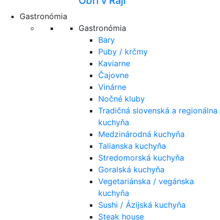
Obri v Raji
Gastronómia
Gastronómia
Bary
Puby / krčmy
Kaviarne
Čajovne
Vinárne
Nočné kluby
Tradičná slovenská a regionálna
kuchyňa
Medzinárodná kuchyňa
Talianska kuchyňa
Stredomorská kuchyňa
Goralská kuchyňa
Vegetariánska / vegánska
kuchyňa
Sushi / Ázijská kuchyňa
Steak house