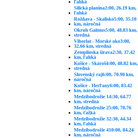
ľahká
Silická planina
2:00, 26.19 km,
ľahká
Rožňava - Skalisko
5:00, 35.10
km, náročná
Okruh Galmus
5:00, 48.83 km,
stredná
Vihorlat - Morské oko
3:00,
32.66 km, stredná
Zemplínska šírava
2:30, 37.42
km, ľahká
Košice - Skároš
4:00, 48.82 km,
stredná
Slovenský raj
6:00, 70.90 km,
náročná
Košice - Herľany
6:00, 83.42
km, náročná
Medzibodrožie 1
4:30, 64.77
km, stredná
Medzibodrožie 2
5:00, 78.76
km, ťažká
Medzibodrožie 3
2:30, 44.34
km, ľahká
Medzibodrožie 4
10:00, 84.24
km, náročná