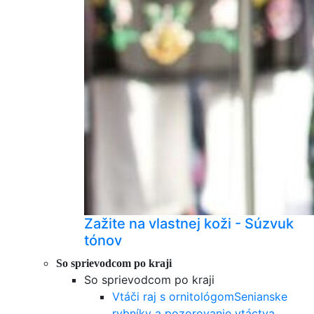
Zažite na vlastnej koži - Súzvuk
tónov
So sprievodcom po kraji
So sprievodcom po kraji
Vtáči raj s ornitológom
Senianske
rybníky a pozorovanie vtáctva