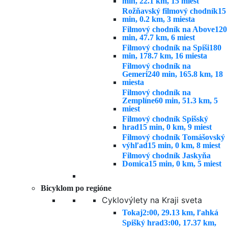
min, 22.1 km, 15 miest
Rožňavský filmový chodník
15
min, 0.2 km, 3 miesta
Filmový chodník na Above
120
min, 47.7 km, 6 miest
Filmový chodník na Spiši
180
min, 178.7 km, 16 miesta
Filmový chodník na
Gemeri
240 min, 165.8 km, 18
miesta
Filmový chodník na
Zemplíne
60 min, 51.3 km, 5
miest
Filmový chodník Spišský
hrad
15 min, 0 km, 9 miest
Filmový chodník Tomášovský
výhľad
15 min, 0 km, 8 miest
Filmový chodník Jaskyňa
Domica
15 min, 0 km, 5 miest
Bicyklom po regióne
Cyklovýlety na Kraji sveta
Tokaj
2:00, 29.13 km, ľahká
Spišký hrad
3:00, 17.37 km,