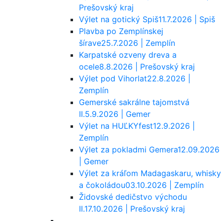
Prešovský kraj
Výlet na gotický Spiš
11.7.2026 | Spiš
Plavba po Zemplínskej
šírave
25.7.2026 | Zemplín
Karpatské ozveny dreva a
ocele
8.8.2026 | Prešovský kraj
Výlet pod Vihorlat
22.8.2026 |
Zemplín
Gemerské sakrálne tajomstvá
II.
5.9.2026 | Gemer
Výlet na HUĽKYfest
12.9.2026 |
Zemplín
Výlet za pokladmi Gemera
12.09.2026
| Gemer
Výlet za kráľom Madagaskaru, whisky
a čokoládou
03.10.2026 | Zemplín
Židovské dedičstvo východu
II.
17.10.2026 | Prešovský kraj