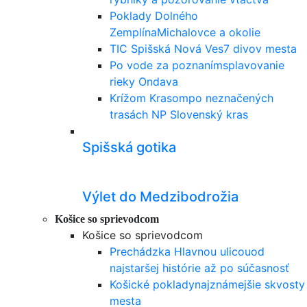
Poklady Dolného
Zemplína
Michalovce a okolie
TIC Spišská Nová Ves
7 divov mesta
Po vode za poznaním
splavovanie
rieky Ondava
Krížom Krasom
po neznačených
trasách NP Slovenský kras
Spišská gotika
Výlet do Medzibodrožia
Košice so sprievodcom
Košice so sprievodcom
Prechádzka Hlavnou ulicou
od
najstaršej histórie až po súčasnosť
Košické poklady
najznámejšie skvosty
mesta