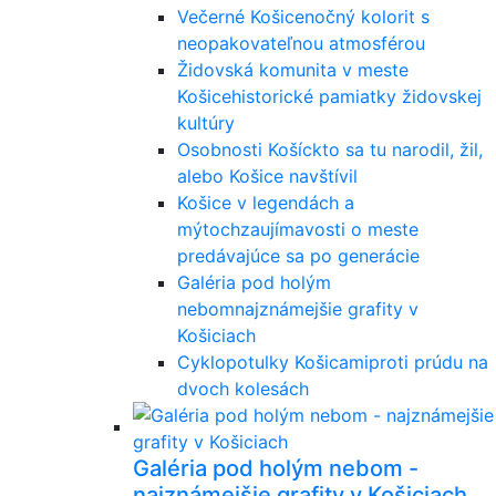
Večerné Košice
nočný kolorit s
neopakovateľnou atmosférou
Židovská komunita v meste
Košice
historické pamiatky židovskej
kultúry
Osobnosti Košíc
kto sa tu narodil, žil,
alebo Košice navštívil
Košice v legendách a
mýtoch
zaujímavosti o meste
predávajúce sa po generácie
Galéria pod holým
nebom
najznámejšie grafity v
Košiciach
Cyklopotulky Košicami
proti prúdu na
dvoch kolesách
Galéria pod holým nebom -
najznámejšie grafity v Košiciach