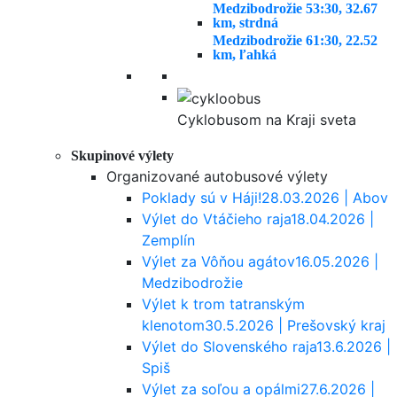
Medzibodrožie 5
3:30, 32.67
km, strdná
Medzibodrožie 6
1:30, 22.52
km, ľahká
Cyklobusom na Kraji sveta
Skupinové výlety
Organizované autobusové výlety
Poklady sú v Háji!
28.03.2026 | Abov
Výlet do Vtáčieho raja
18.04.2026 |
Zemplín
Výlet za Vôňou agátov
16.05.2026 |
Medzibodrožie
Výlet k trom tatranským
klenotom
30.5.2026 | Prešovský kraj
Výlet do Slovenského raja
13.6.2026 |
Spiš
Výlet za soľou a opálmi
27.6.2026 |