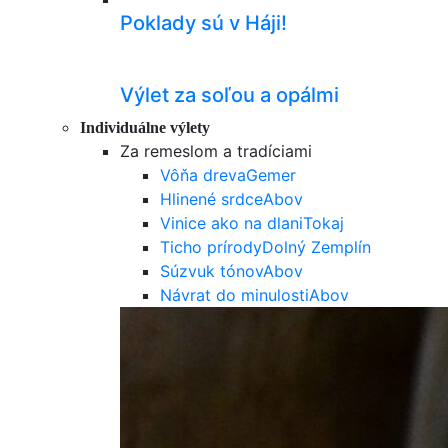
Poklady sú v Háji!
Výlet za soľou a opálmi
Individuálne výlety
Za remeslom a tradíciami
Vôňa dreva
Gemer
Hlinené srdce
Abov
Vinice ako na dlani
Tokaj
Ticho prírody
Dolný Zemplín
Súzvuk tónov
Abov
Návrat do minulosti
Abov