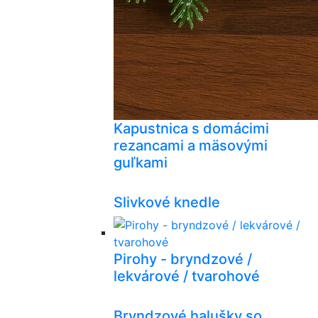
Kapustnica s domácimi
rezancami a mäsovými
guľkami
Slivkové knedle
Pirohy - bryndzové /
lekvárové / tvarohové
Bryndzové halušky so