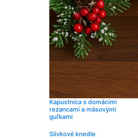
Kapustnica s domácimi
rezancami a mäsovými
guľkami
Slivkové knedle