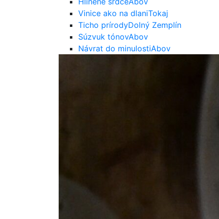
Hlinené srdce
Abov
Vinice ako na dlani
Tokaj
Ticho prírody
Dolný Zemplín
Súzvuk tónov
Abov
Návrat do minulosti
Abov