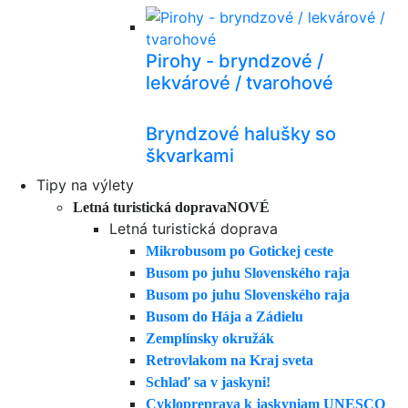
Pirohy - bryndzové /
lekvárové / tvarohové
Bryndzové halušky so
škvarkami
Tipy na výlety
Letná turistická doprava
NOVÉ
Letná turistická doprava
Mikrobusom po Gotickej ceste
Busom po juhu Slovenského raja
Busom po juhu Slovenského raja
Busom do Hája a Zádielu
Zemplínsky okružák
Retrovlakom na Kraj sveta
Schlaď sa v jaskyni!
Cyklopreprava k jaskyniam UNESCO