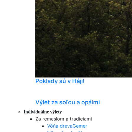
Poklady sú v Háji!
Výlet za soľou a opálmi
Individuálne výlety
Za remeslom a tradíciami
Vôňa dreva
Gemer