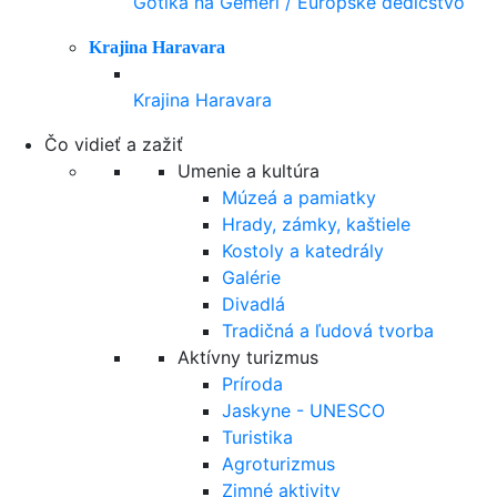
Gotika na Gemeri / Európske dedičstvo
Krajina Haravara
Krajina Haravara
Čo vidieť a zažiť
Umenie a kultúra
Múzeá a pamiatky
Hrady, zámky, kaštiele
Kostoly a katedrály
Galérie
Divadlá
Tradičná a ľudová tvorba
Aktívny turizmus
Príroda
Jaskyne - UNESCO
Turistika
Agroturizmus
Zimné aktivity