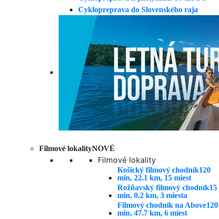
Cyklopreprava do Slovenského raja
Filmové lokality
NOVÉ
Filmové lokality
Košický filmový chodník
120
min, 22.1 km, 15 miest
Rožňavský filmový chodník
15
min, 0.2 km, 3 miesta
Filmový chodník na Above
120
min, 47.7 km, 6 miest