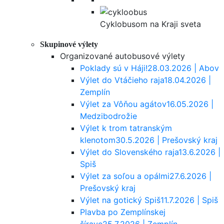
Cyklobusom na Kraji sveta
Skupinové výlety
Organizované autobusové výlety
Poklady sú v Háji!
28.03.2026 | Abov
Výlet do Vtáčieho raja
18.04.2026 |
Zemplín
Výlet za Vôňou agátov
16.05.2026 |
Medzibodrožie
Výlet k trom tatranským
klenotom
30.5.2026 | Prešovský kraj
Výlet do Slovenského raja
13.6.2026 |
Spiš
Výlet za soľou a opálmi
27.6.2026 |
Prešovský kraj
Výlet na gotický Spiš
11.7.2026 | Spiš
Plavba po Zemplínskej