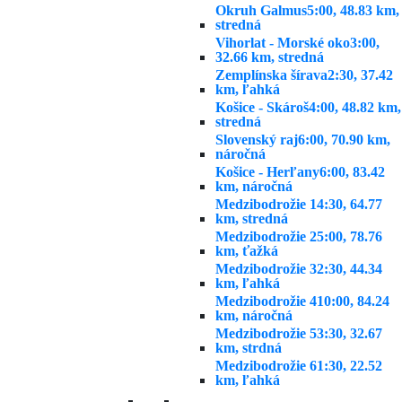
Okruh Galmus
5:00, 48.83 km,
stredná
Vihorlat - Morské oko
3:00,
32.66 km, stredná
Zemplínska šírava
2:30, 37.42
km, ľahká
Košice - Skároš
4:00, 48.82 km,
stredná
Slovenský raj
6:00, 70.90 km,
náročná
Košice - Herľany
6:00, 83.42
km, náročná
Medzibodrožie 1
4:30, 64.77
km, stredná
Medzibodrožie 2
5:00, 78.76
km, ťažká
Medzibodrožie 3
2:30, 44.34
km, ľahká
Medzibodrožie 4
10:00, 84.24
km, náročná
Medzibodrožie 5
3:30, 32.67
km, strdná
Medzibodrožie 6
1:30, 22.52
km, ľahká