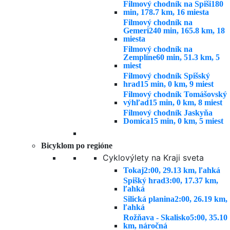
Filmový chodník na Spiši
180
min, 178.7 km, 16 miesta
Filmový chodník na
Gemeri
240 min, 165.8 km, 18
miesta
Filmový chodník na
Zemplíne
60 min, 51.3 km, 5
miest
Filmový chodník Spišský
hrad
15 min, 0 km, 9 miest
Filmový chodník Tomášovský
výhľad
15 min, 0 km, 8 miest
Filmový chodník Jaskyňa
Domica
15 min, 0 km, 5 miest
Bicyklom po regióne
Cyklovýlety na Kraji sveta
Tokaj
2:00, 29.13 km, ľahká
Spišký hrad
3:00, 17.37 km,
ľahká
Silická planina
2:00, 26.19 km,
ľahká
Rožňava - Skalisko
5:00, 35.10
km, náročná