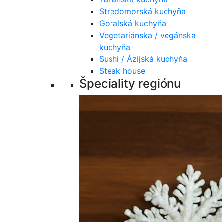
Stredomorská kuchyňa
Goralská kuchyňa
Vegetariánska / vegánska
kuchyňa
Sushi / Ázijská kuchyňa
Steak house
Špeciality regiónu