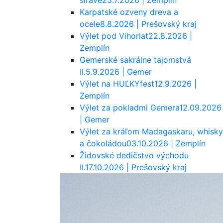
šírave
25.7.2026 | Zemplín
Karpatské ozveny dreva a
ocele
8.8.2026 | Prešovský kraj
Výlet pod Vihorlat
22.8.2026 |
Zemplín
Gemerské sakrálne tajomstvá
II.
5.9.2026 | Gemer
Výlet na HUĽKYfest
12.9.2026 |
Zemplín
Výlet za pokladmi Gemera
12.09.2026
| Gemer
Výlet za kráľom Madagaskaru, whisky
a čokoládou
03.10.2026 | Zemplín
Židovské dedičstvo východu
II.
17.10.2026 | Prešovský kraj