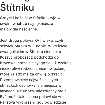
Štítniku
Gotycki kościół w Štítniku kryje w
swoim wnętrzu najpiękniejsze
malowidła naścienne.
Jest druga połowa XVII wieku, czyli
schyłek baroku w Europie. W kościele
ewangelickim w Štítniku niedaleko
Koszyc proboszcz podchodzi do
brązowej chrzcielnicy, gdzie już czekają
niecierpliwi rodzice z niemowlęciem,
które ksiądz ma za chwilę ochrzcić.
Przedstawiciele najważniejszych
štítnickich cechów mają miejsca w
ławkach, ale ubożsi mieszkańcy stoją.
Być może taka scena pojawi się w
Państwa wyobraźni, gdy odwiedzicie