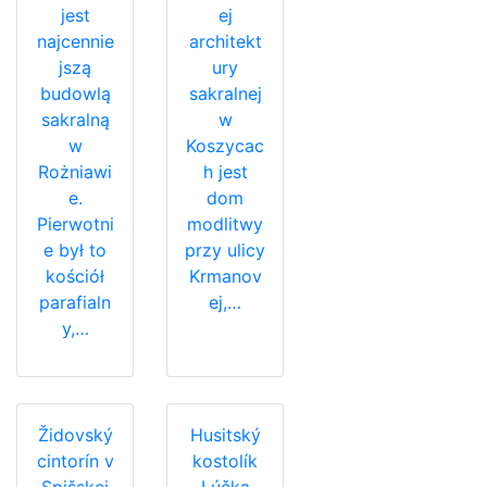
jest
ej
najcennie
architekt
jszą
ury
budowlą
sakralnej
sakralną
w
w
Koszycac
Rożniawi
h jest
e.
dom
Pierwotni
modlitwy
e był to
przy ulicy
kościół
Krmanov
parafialn
ej,…
y,…
Židovský
Husitský
cintorín v
kostolík