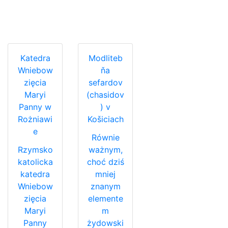
Katedra
Modliteb
Wniebow
ňa
zięcia
sefardov
Maryi
(chasidov
Panny w
) v
Rożniawi
Košiciach
e
Równie
Rzymsko
ważnym,
katolicka
choć dziś
katedra
mniej
Wniebow
znanym
zięcia
elemente
Maryi
m
Panny
żydowski