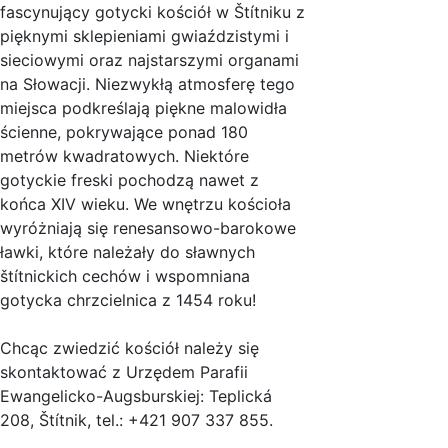
fascynujący gotycki kościół w Štítniku z
pięknymi sklepieniami gwiaździstymi i
sieciowymi oraz najstarszymi organami
na Słowacji. Niezwykłą atmosferę tego
miejsca podkreślają piękne malowidła
ścienne, pokrywające ponad 180
metrów kwadratowych. Niektóre
gotyckie freski pochodzą nawet z
końca XIV wieku. We wnętrzu kościoła
wyróżniają się renesansowo-barokowe
ławki, które należały do sławnych
štítnickich cechów i wspomniana
gotycka chrzcielnica z 1454 roku!
Chcąc zwiedzić kościół należy się
skontaktować z Urzędem Parafii
Ewangelicko-Augsburskiej: Teplická
208, Štítnik, tel.: +421 907 337 855.