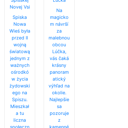
Spišskej
Lúčka
Novej Vsi
Na
Spiska
magicko
Nowa
m návrší
Wieś była
za
przed II
malebnou
wojną
obcou
światową
Lúčka,
jednym z
vás čaká
ważnych
krásny
ośrodkó
panoram
w życia
atický
żydowski
výhľad na
ego na
okolie.
Spiszu.
Najlepšie
Mieszkał
sa
a tu
pozoruje
liczna
z
społeczn
kamenné