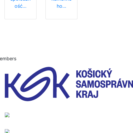
ość…
ho…
embers