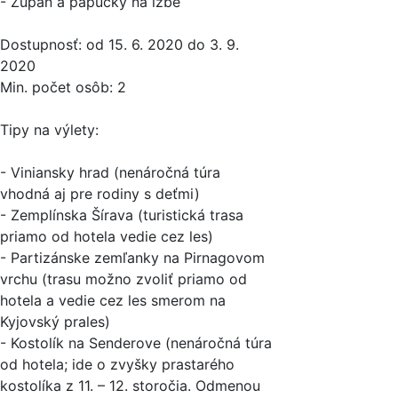
- Župan a papučky na izbe
Dostupnosť: od 15. 6. 2020 do 3. 9.
2020
Min. počet osôb: 2
Tipy na výlety:
- Viniansky hrad (nenáročná túra
vhodná aj pre rodiny s deťmi)
- Zemplínska Šírava (turistická trasa
priamo od hotela vedie cez les)
- Partizánske zemľanky na Pirnagovom
vrchu (trasu možno zvoliť priamo od
hotela a vedie cez les smerom na
Kyjovský prales)
- Kostolík na Senderove (nenáročná túra
od hotela; ide o zvyšky prastarého
kostolíka z 11. – 12. storočia. Odmenou