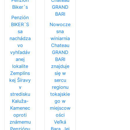
Penzión
Chateau
Biker´s
GRAND
BARI
Penzión
BIKER´S
Nowocze
sa
sna
nachádza
winiarnia
vo
Chateau
vyhľadáv
GRAND
anej
BARI
lokalite
znajduje
Zemplíns
się w
kej Šíravy
sercu
v
regionu
stredisku
tokajskie
Kaluža-
go w
Kamenec
miejscow
oproti
ości
známemu
Veľká
Penziónu
Bara. Jej