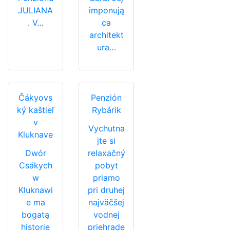
JULIANA
imponują
. V…
ca
architekt
ura…
Čákyovs
Penzión
ký kaštieľ
Rybárik
v
Vychutna
Kluknave
jte si
Dwór
relaxačný
Csákych
pobyt
w
priamo
Kluknawi
pri druhej
e ma
najväčšej
bogatą
vodnej
historię
priehrade