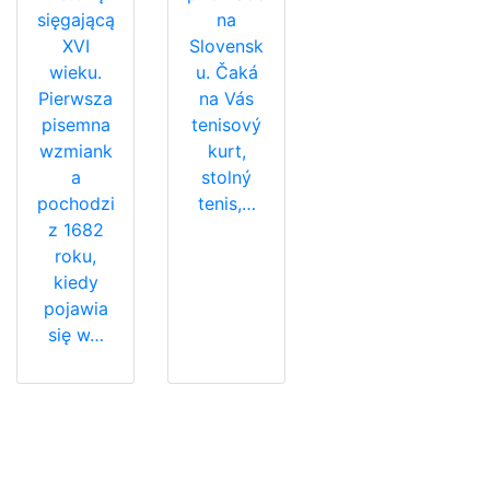
sięgającą
na
XVI
Slovensk
wieku.
u. Čaká
Pierwsza
na Vás
pisemna
tenisový
wzmiank
kurt,
a
stolný
pochodzi
tenis,…
z 1682
roku,
kiedy
pojawia
się w…