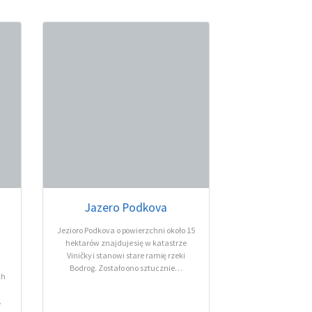
Jazero Podkova
Jezioro Podkova o powierzchni około 15
hektarów znajduje się w katastrze
Viničky i stanowi stare ramię rzeki
Bodrog. Zostało ono sztucznie…
ch
…