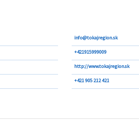
info@tokajregion.sk
+421915999009
http://www.tokajregion.sk
+421 905 212 421