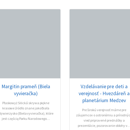
Margitin prameň (Biela
Vzdelávanie pre deti a
vyvieračka)
verejnosť - Hvezdáreň a
planetárium Medzev
Płaskowyż Silická skrywa piękne
krasowe źródło znane jako Biała
Pre širokú verejnosť máme pre
ywierzysko (Biela vyvieračka), które
záujemcov o astronómiu a prírodný
jest częścią Parku Narodowego…
vied pripravené prednášky a
prezentácie, pozorovanie oblohy v