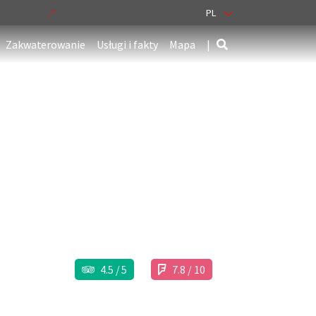
PL
Zakwaterowanie
Usługi i fakty
Mapa
|
4.5 / 5
7.8 / 10