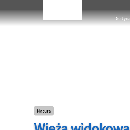
Destyna
Natura
Wieża widokowa