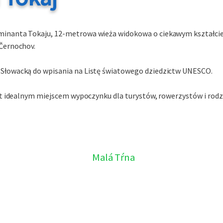
inanta Tokaju, 12-metrowa wieża widokowa o ciekawym kształcie.
 Černochov.
 Słowacką do wpisania na Listę światowego dziedzictw UNESCO.
st idealnym miejscem wypoczynku dla turystów, rowerzystów i rodzin
.
Malá Tŕna