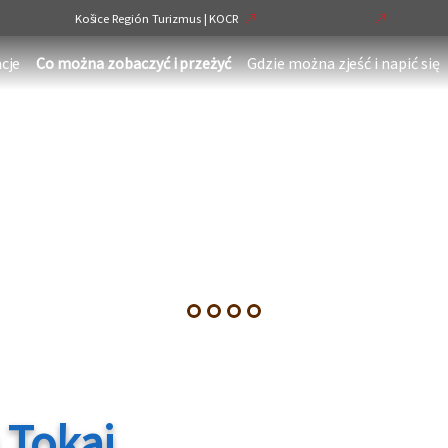
Košice Región Turizmus | KOCR
cje
Co można zobaczyć i przeżyć
Gdzie można zjeść i napić się
 Tokaj