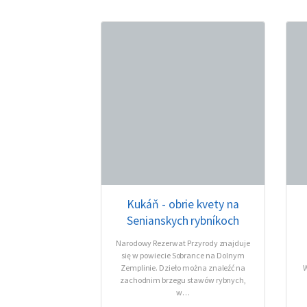
Kukáň - obrie kvety na
Senianskych rybníkoch
Narodowy Rezerwat Przyrody znajduje
się w powiecie Sobrance na Dolnym
Zemplinie. Dzieło można znaleźć na
W
zachodnim brzegu stawów rybnych,
w…