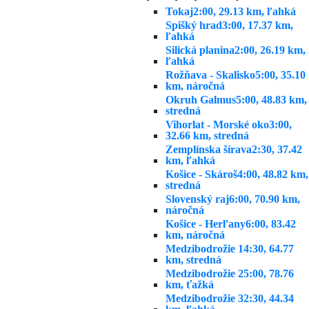
Tokaj
2:00, 29.13 km, ľahká
Spišký hrad
3:00, 17.37 km,
ľahká
Silická planina
2:00, 26.19 km,
ľahká
Rožňava - Skalisko
5:00, 35.10
km, náročná
Okruh Galmus
5:00, 48.83 km,
stredná
Vihorlat - Morské oko
3:00,
32.66 km, stredná
Zemplínska šírava
2:30, 37.42
km, ľahká
Košice - Skároš
4:00, 48.82 km,
stredná
Slovenský raj
6:00, 70.90 km,
náročná
Košice - Herľany
6:00, 83.42
km, náročná
Medzibodrožie 1
4:30, 64.77
km, stredná
Medzibodrožie 2
5:00, 78.76
km, ťažká
Medzibodrožie 3
2:30, 44.34