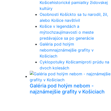
Košice
historické pamiatky židovskej
kultúry
Osobnosti Košíc
kto sa tu narodil, žil,
alebo Košice navštívil
Košice v legendách a
mýtoch
zaujímavosti o meste
predávajúce sa po generácie
Galéria pod holým
nebom
najznámejšie grafity v
Košiciach
Cyklopotulky Košicami
proti prúdu na
dvoch kolesách
Galéria pod holým nebom -
najznámejšie grafity v Košiciach