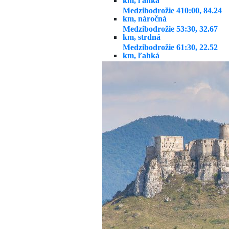
km, ľahká
Medzibodrožie 4
10:00, 84.24
km, náročná
Medzibodrožie 5
3:30, 32.67
km, strdná
Medzibodrožie 6
1:30, 22.52
km, ľahká