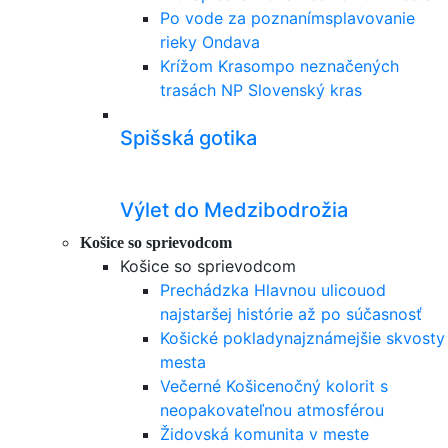
Po vode za poznaním
splavovanie
rieky Ondava
Krížom Krasom
po neznačených
trasách NP Slovenský kras
Spišská gotika
Výlet do Medzibodrožia
Košice so sprievodcom
Košice so sprievodcom
Prechádzka Hlavnou ulicou
od
najstaršej histórie až po súčasnosť
Košické poklady
najznámejšie skvosty
mesta
Večerné Košice
nočný kolorit s
neopakovateľnou atmosférou
Židovská komunita v meste