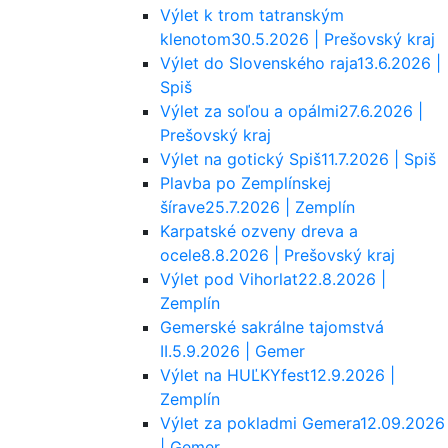
Výlet k trom tatranským
klenotom
30.5.2026 | Prešovský kraj
Výlet do Slovenského raja
13.6.2026 |
Spiš
Výlet za soľou a opálmi
27.6.2026 |
Prešovský kraj
Výlet na gotický Spiš
11.7.2026 | Spiš
Plavba po Zemplínskej
šírave
25.7.2026 | Zemplín
Karpatské ozveny dreva a
ocele
8.8.2026 | Prešovský kraj
Výlet pod Vihorlat
22.8.2026 |
Zemplín
Gemerské sakrálne tajomstvá
II.
5.9.2026 | Gemer
Výlet na HUĽKYfest
12.9.2026 |
Zemplín
Výlet za pokladmi Gemera
12.09.2026
| Gemer