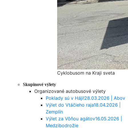
Cyklobusom na Kraji sveta
Skupinové výlety
Organizované autobusové výlety
Poklady sú v Háji!
28.03.2026 | Abov
Výlet do Vtáčieho raja
18.04.2026 |
Zemplín
Výlet za Vôňou agátov
16.05.2026 |
Medzibodrožie