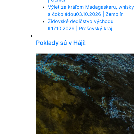
Výlet za kráľom Madagaskaru, whisky
a čokoládou
03.10.2026 | Zemplín
Židovské dedičstvo východu
II.
17.10.2026 | Prešovský kraj
Poklady sú v Háji!