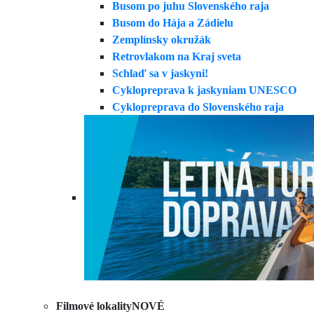
Busom po juhu Slovenského raja
Busom do Hája a Zádielu
Zemplínsky okružák
Retrovlakom na Kraj sveta
Schlaď sa v jaskyni!
Cyklopreprava k jaskyniam UNESCO
Cyklopreprava do Slovenského raja
Filmové lokality
NOVÉ