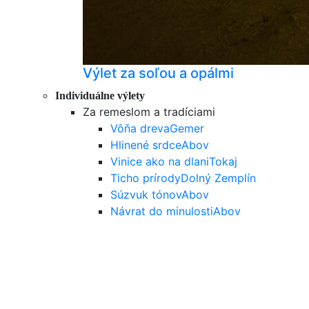
Výlet za soľou a opálmi
Individuálne výlety
Za remeslom a tradíciami
Vôňa dreva
Gemer
Hlinené srdce
Abov
Vinice ako na dlani
Tokaj
Ticho prírody
Dolný Zemplín
Súzvuk tónov
Abov
Návrat do minulosti
Abov