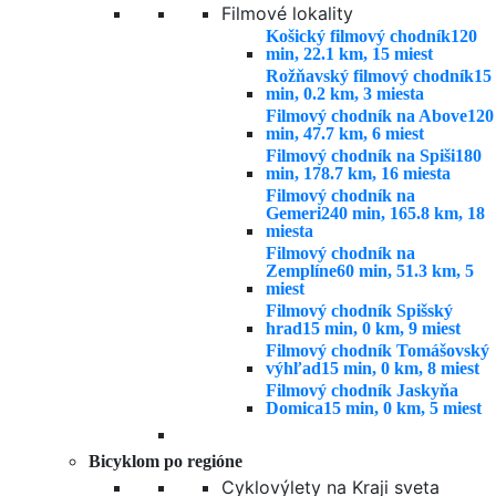
Filmové lokality
Košický filmový chodník
120
min, 22.1 km, 15 miest
Rožňavský filmový chodník
15
min, 0.2 km, 3 miesta
Filmový chodník na Above
120
min, 47.7 km, 6 miest
Filmový chodník na Spiši
180
min, 178.7 km, 16 miesta
Filmový chodník na
Gemeri
240 min, 165.8 km, 18
miesta
Filmový chodník na
Zemplíne
60 min, 51.3 km, 5
miest
Filmový chodník Spišský
hrad
15 min, 0 km, 9 miest
Filmový chodník Tomášovský
výhľad
15 min, 0 km, 8 miest
Filmový chodník Jaskyňa
Domica
15 min, 0 km, 5 miest
Bicyklom po regióne
Cyklovýlety na Kraji sveta