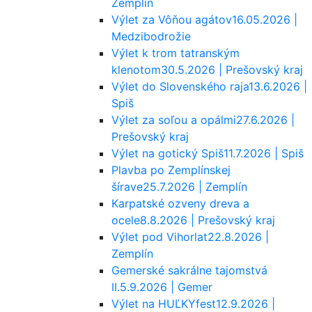
Zemplín
Výlet za Vôňou agátov
16.05.2026 |
Medzibodrožie
Výlet k trom tatranským
klenotom
30.5.2026 | Prešovský kraj
Výlet do Slovenského raja
13.6.2026 |
Spiš
Výlet za soľou a opálmi
27.6.2026 |
Prešovský kraj
Výlet na gotický Spiš
11.7.2026 | Spiš
Plavba po Zemplínskej
šírave
25.7.2026 | Zemplín
Karpatské ozveny dreva a
ocele
8.8.2026 | Prešovský kraj
Výlet pod Vihorlat
22.8.2026 |
Zemplín
Gemerské sakrálne tajomstvá
II.
5.9.2026 | Gemer
Výlet na HUĽKYfest
12.9.2026 |