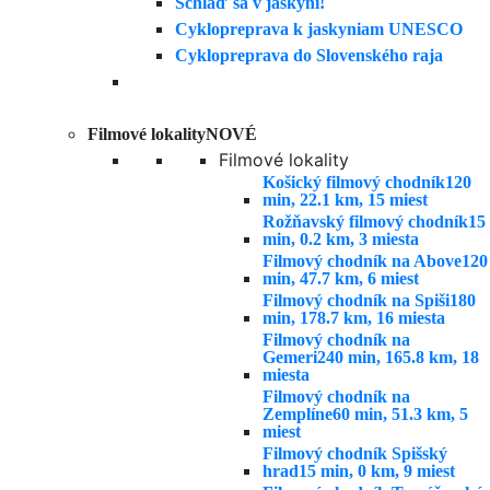
Schlaď sa v jaskyni!
Cyklopreprava k jaskyniam UNESCO
Cyklopreprava do Slovenského raja
Filmové lokality
NOVÉ
Filmové lokality
Košický filmový chodník
120
min, 22.1 km, 15 miest
Rožňavský filmový chodník
15
min, 0.2 km, 3 miesta
Filmový chodník na Above
120
min, 47.7 km, 6 miest
Filmový chodník na Spiši
180
min, 178.7 km, 16 miesta
Filmový chodník na
Gemeri
240 min, 165.8 km, 18
miesta
Filmový chodník na
Zemplíne
60 min, 51.3 km, 5
miest
Filmový chodník Spišský
hrad
15 min, 0 km, 9 miest