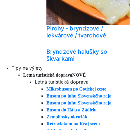
Pirohy - bryndzové /
lekvárové / tvarohové
Bryndzové halušky so
škvarkami
Tipy na výlety
Letná turistická doprava
NOVÉ
Letná turistická doprava
Mikrobusom po Gotickej ceste
Busom po juhu Slovenského raja
Busom po juhu Slovenského raja
Busom do Hája a Zádielu
Zemplínsky okružák
Retrovlakom na Kraj sveta