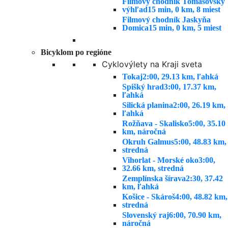
Filmový chodník Tomášovský
výhľad
15 min, 0 km, 8 miest
Filmový chodník Jaskyňa
Domica
15 min, 0 km, 5 miest
Bicyklom po regióne
Cyklovýlety na Kraji sveta
Tokaj
2:00, 29.13 km, ľahká
Spišký hrad
3:00, 17.37 km,
ľahká
Silická planina
2:00, 26.19 km,
ľahká
Rožňava - Skalisko
5:00, 35.10
km, náročná
Okruh Galmus
5:00, 48.83 km,
stredná
Vihorlat - Morské oko
3:00,
32.66 km, stredná
Zemplínska šírava
2:30, 37.42
km, ľahká
Košice - Skároš
4:00, 48.82 km,
stredná
Slovenský raj
6:00, 70.90 km,
náročná