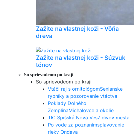
Zažite na vlastnej koži - Vôňa
dreva
Zažite na vlastnej koži - Súzvuk
tónov
So sprievodcom po kraji
So sprievodcom po kraji
Vtáči raj s ornitológom
Senianske
rybníky a pozorovanie vtáctva
Poklady Dolného
Zemplína
Michalovce a okolie
TIC Spišská Nová Ves
7 divov mesta
Po vode za poznaním
splavovanie
rieky Ondava