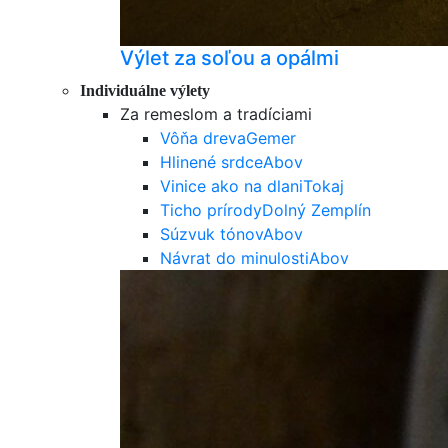
Výlet za soľou a opálmi
Individuálne výlety
Za remeslom a tradíciami
Vôňa dreva
Gemer
Hlinené srdce
Abov
Vinice ako na dlani
Tokaj
Ticho prírody
Dolný Zemplín
Súzvuk tónov
Abov
Návrat do minulosti
Abov