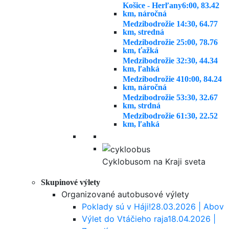
Košice - Herľany
6:00, 83.42
km, náročná
Medzibodrožie 1
4:30, 64.77
km, stredná
Medzibodrožie 2
5:00, 78.76
km, ťažká
Medzibodrožie 3
2:30, 44.34
km, ľahká
Medzibodrožie 4
10:00, 84.24
km, náročná
Medzibodrožie 5
3:30, 32.67
km, strdná
Medzibodrožie 6
1:30, 22.52
km, ľahká
Cyklobusom na Kraji sveta
Skupinové výlety
Organizované autobusové výlety
Poklady sú v Háji!
28.03.2026 | Abov
Výlet do Vtáčieho raja
18.04.2026 |