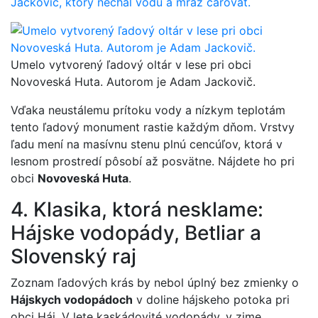
Jackovič, ktorý nechal vodu a mráz čarovať.
Umelo vytvorený ľadový oltár v lese pri obci
Novoveská Huta. Autorom je Adam Jackovič.
Vďaka neustálemu prítoku vody a nízkym teplotám
tento ľadový monument rastie každým dňom. Vrstvy
ľadu mení na masívnu stenu plnú cencúľov, ktorá v
lesnom prostredí pôsobí až posvätne. Nájdete ho pri
obci
Novoveská Huta
.
4. Klasika, ktorá nesklame:
Hájske vodopády, Betliar a
Slovenský raj
Zoznam ľadových krás by nebol úplný bez zmienky o
Hájskych vodopádoch
v doline hájskeho potoka pri
obci Háj. V lete kaskádovité vodopády, v zime