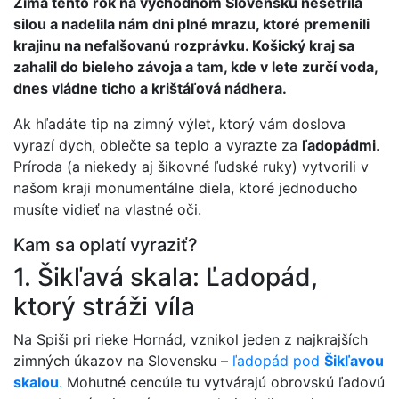
Zima tento rok na východnom Slovensku nešetrila
silou a nadelila nám dni plné mrazu, ktoré premenili
krajinu na nefalšovanú rozprávku. Košický kraj sa
zahalil do bieleho závoja a tam, kde v lete zurčí voda,
dnes vládne ticho a krištáľová nádhera.
Ak hľadáte tip na zimný výlet, ktorý vám doslova
vyrazí dych, oblečte sa teplo a vyrazte za
ľadopádmi
.
Príroda (a niekedy aj šikovné ľudské ruky) vytvorili v
našom kraji monumentálne diela, ktoré jednoducho
musíte vidieť na vlastné oči.
Kam sa oplatí vyraziť?
1. Šikľavá skala: Ľadopád,
ktorý stráži víla
Na Spiši pri rieke Hornád, vznikol jeden z najkrajších
zimných úkazov na Slovensku –
ľadopád pod
Šikľavou
skalou
.
Mohutné cencúle tu vytvárajú obrovskú ľadovú