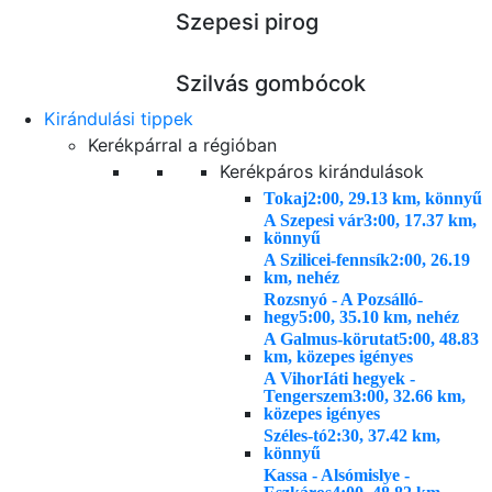
Szepesi pirog
Szilvás gombócok
Kirándulási tippek
Kerékpárral a régióban
Kerékpáros kirándulások
Tokaj
2:00, 29.13 km, könnyű
A Szepesi vár
3:00, 17.37 km,
könnyű
A Szilicei-fennsík
2:00, 26.19
km, nehéz
Rozsnyó - A Pozsálló-
hegy
5:00, 35.10 km, nehéz
A Galmus-körutat
5:00, 48.83
km, közepes igényes
A VihorIáti hegyek -
Tengerszem
3:00, 32.66 km,
közepes igényes
Széles-tó
2:30, 37.42 km,
könnyű
Kassa - Alsómislye -