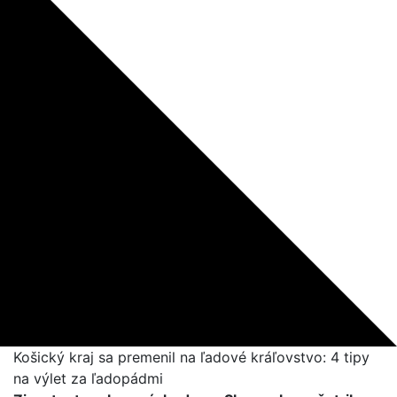
Košický kraj sa premenil na ľadové kráľovstvo: 4 tipy
na výlet za ľadopádmi