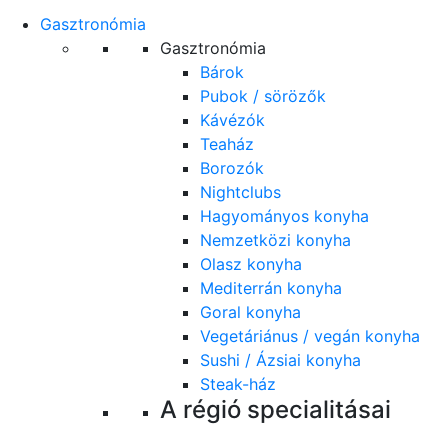
Gasztronómia
Gasztronómia
Bárok
Pubok / sörözők
Kávézók
Teaház
Borozók
Nightclubs
Hagyományos konyha
Nemzetközi konyha
Olasz konyha
Mediterrán konyha
Goral konyha
Vegetáriánus / vegán konyha
Sushi / Ázsiai konyha
Steak-ház
A régió specialitásai