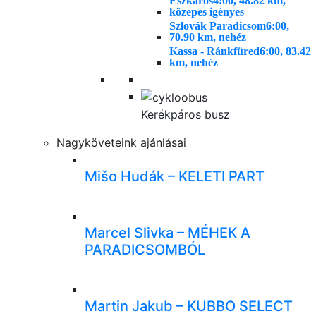
Eszkáros
4:00, 48.82 km,
közepes igényes
Szlovák Paradicsom
6:00,
70.90 km, nehéz
Kassa - Ránkfüred
6:00, 83.42
km, nehéz
Kerékpáros busz
Nagyköveteink ajánlásai
Mišo Hudák – KELETI PART
Marcel Slivka – MÉHEK A
PARADICSOMBÓL
Martin Jakub – KUBBO SELECT