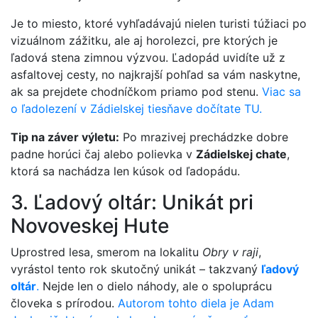
Je to miesto, ktoré vyhľadávajú nielen turisti túžiaci po
vizuálnom zážitku, ale aj horolezci, pre ktorých je
ľadová stena zimnou výzvou. Ľadopád uvidíte už z
asfaltovej cesty, no najkrajší pohľad sa vám naskytne,
ak sa prejdete chodníčkom priamo pod stenu.
Viac sa
o ľadolezení v Zádielskej tiesňave dočítate TU.
Tip na záver výletu:
Po mrazivej prechádzke dobre
padne horúci čaj alebo polievka v
Zádielskej chate
,
ktorá sa nachádza len kúsok od ľadopádu.
3. Ľadový oltár: Unikát pri
Novoveskej Hute
Uprostred lesa, smerom na lokalitu
Obry v raji
,
vyrástol tento rok skutočný unikát – takzvaný
ľadový
oltár
.
Nejde len o dielo náhody, ale o spoluprácu
človeka s prírodou.
Autorom tohto diela je Adam