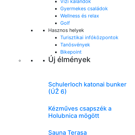
Vízi kalandok
Gyermekes családok
Wellness és relax
Golf
Hasznos helyek
Turisztikai infóközpontok
Tanösvények
Bikepoint
Új élmények
Schulerloch katonai bunker
(ÚŽ 6)
Kézműves csapszék a
Holubnica mögött
Sauna Terasa