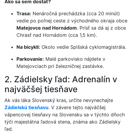
Ako sa sem dostať?
Trasa:
Nenáročná prechádzka (cca 20 minút)
vedie po poľnej ceste z východného okraja obce
Matejovce nad Hornádom
. Prísť sa dá aj z obce
Chrasť nad Hornádom (cca 1,5 km).
Na bicykli:
Okolo vedie Spišská cyklomagistrála.
Parkovanie:
Malé parkovisko nájdete v
Matejovciach pri železničnej zastávke.
2. Zádielsky ľad: Adrenalín v
najväčšej tiesňave
Ak vás láka Slovenský kras, určite nevynechajte
Zádielskú tiesňavu
. V závere tejto najväčšej
vápencovej tiesňavy na Slovensku sa v týchto dňoch
týči majestátna ľadová stena, známa ako Zádielsky
ľad.