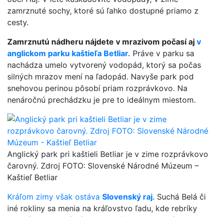
zamrznuté sochy, ktoré sú ľahko dostupné priamo z
cesty.
Zamrznutú nádheru nájdete v mrazivom počasí aj
v
anglickom parku kaštieľa Betliar.
Práve v parku sa
nachádza umelo vytvorený vodopád, ktorý sa počas
silných mrazov mení na ľadopád. Navyše park pod
snehovou perinou pôsobí priam rozprávkovo. Na
nenáročnú prechádzku je pre to ideálnym miestom.
Anglický park pri kaštieli Betliar je v zime rozprávkovo
čarovný. Zdroj FOTO: Slovenské Národné Múzeum –
Kaštieľ Betliar
Kráľom zimy však ostáva
Slovenský raj
. Suchá Belá či
iné rokliny sa menia na kráľovstvo ľadu, kde rebríky