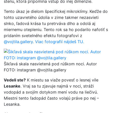
stenu, ktorá pripomína vstup do inej dimenzie.
Tento úkaz je dielom špecifickej mikroklímy. Keďže do
tohto uzavretého údolia v zime takmer nezasvieti
slnko, ľadová krása tu pretrváva dlho a odolá aj
miernemu otepleniu. Tento rok sa ho podarilo nafotiť s
pridaním svetelného efektu fotografovi z
@vojtila.gallery. Viac fotografií nájdeš TU.
Šikľavá skala nasvietená pod rúškom noci. Autor
FOTO: instagram @vojtila.gallery
Vedeli ste?
K miestu sa viaže povesť o lesnej víle
Lesanke
. Vraj sa tu zjavuje najmä v noci, stráži
vodopád a svojím dotykom mení vodu na liečivú.
Miestni tento ľadopád často volajú práve po nej –
Lesanka.