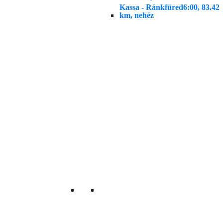
Kassa - Ránkfüred
6:00, 83.42
km, nehéz