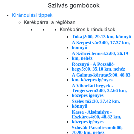
Szilvás gombócok
Kirándulási tippek
Kerékpárral a régióban
Kerékpáros kirándulások
Tokaj
2:00, 29.13 km, könnyű
A Szepesi vár
3:00, 17.37 km,
könnyű
A Szilicei-fennsík
2:00, 26.19
km, nehéz
Rozsnyó - A Pozsálló-
hegy
5:00, 35.10 km, nehéz
A Galmus-körutat
5:00, 48.83
km, közepes igényes
A VihorIáti hegyek -
Tengerszem
3:00, 32.66 km,
közepes igényes
Széles-tó
2:30, 37.42 km,
könnyű
Kassa - Alsómislye -
Eszkáros
4:00, 48.82 km,
közepes igényes
Szlovák Paradicsom
6:00,
70.90 km, nehéz