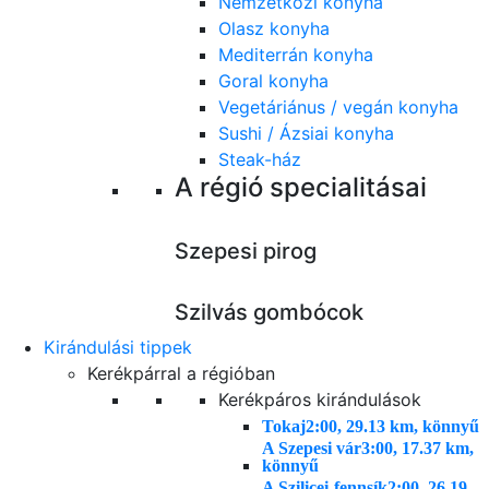
Nemzetközi konyha
Olasz konyha
Mediterrán konyha
Goral konyha
Vegetáriánus / vegán konyha
Sushi / Ázsiai konyha
Steak-ház
A régió specialitásai
Szepesi pirog
Szilvás gombócok
Kirándulási tippek
Kerékpárral a régióban
Kerékpáros kirándulások
Tokaj
2:00, 29.13 km, könnyű
A Szepesi vár
3:00, 17.37 km,
könnyű
A Szilicei-fennsík
2:00, 26.19