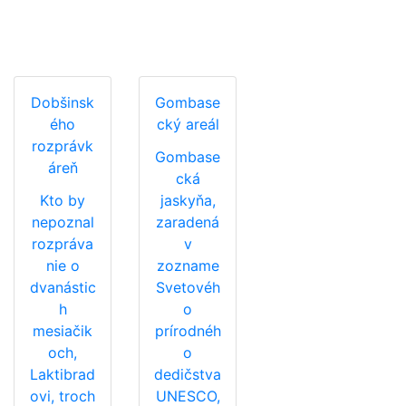
Dobšinsk
Gombase
ého
cký areál
rozprávk
Gombase
áreň
cká
Kto by
jaskyňa,
nepoznal
zaradená
rozpráva
v
nie o
zozname
dvanástic
Svetovéh
h
o
mesiačik
prírodnéh
och,
o
Laktibrad
dedičstva
ovi, troch
UNESCO,