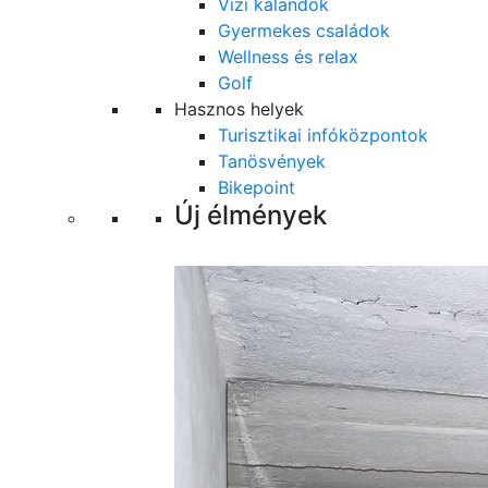
Vízi kalandok
Gyermekes családok
Wellness és relax
Golf
Hasznos helyek
Turisztikai infóközpontok
Tanösvények
Bikepoint
Új élmények