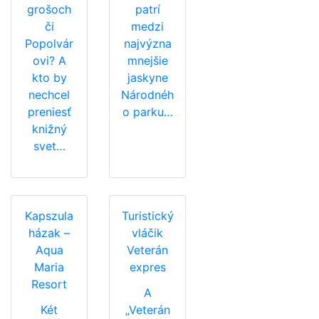
grošoch
patrí
či
medzi
Popolvár
najvýzna
ovi? A
mnejšie
kto by
jaskyne
nechcel
Národnéh
preniesť
o parku…
knižný
svet…
Kapszula
Turistický
házak –
vláčik
Aqua
Veterán
Maria
expres
Resort
A
Két
„Veterán