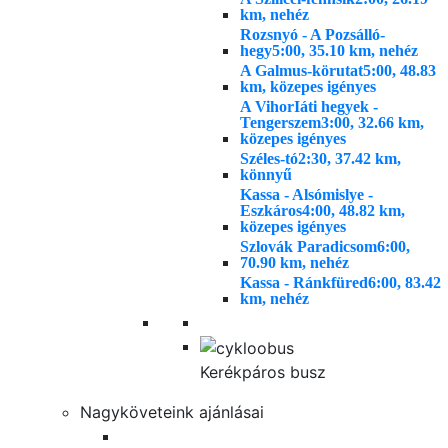
km, nehéz
Rozsnyó - A Pozsálló-
hegy
5:00, 35.10 km, nehéz
A Galmus-körutat
5:00, 48.83
km, közepes igényes
A VihorIáti hegyek -
Tengerszem
3:00, 32.66 km,
közepes igényes
Széles-tó
2:30, 37.42 km,
könnyű
Kassa - Alsómislye -
Eszkáros
4:00, 48.82 km,
közepes igényes
Szlovák Paradicsom
6:00,
70.90 km, nehéz
Kassa - Ránkfüred
6:00, 83.42
km, nehéz
Kerékpáros busz
Nagyköveteink ajánlásai