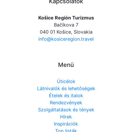
Kapcsolatok
Košice Región Turizmus
Bačíkova 7
040 01 Košice, Slovakia
info@kosiceregion.travel
Menü
Úticélok
Látnivalók és lehetőségek
Ételek és italok
Rendezvények
Szolgáltatások és tények
Hírek
Inspirációk
Top listák