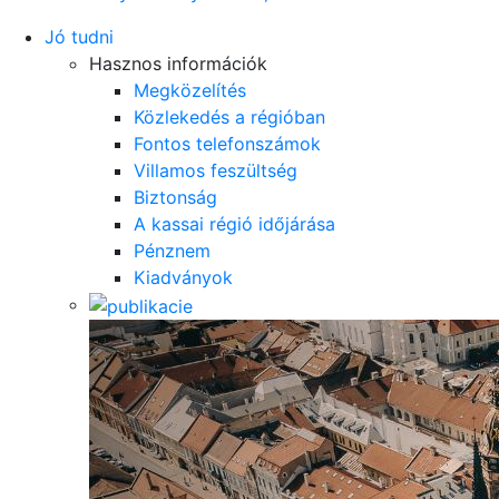
Jó tudni
Hasznos információk
Megközelítés
Közlekedés a régióban
Fontos telefonszámok
Villamos feszültség
Biztonság
A kassai régió időjárása
Pénznem
Kiadványok