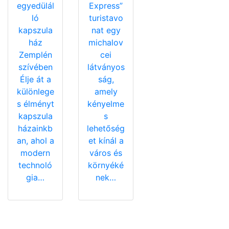
egyedülál
Express”
ló
turistavo
kapszula
nat egy
ház
michalov
Zemplén
cei
szívében
látványos
Élje át a
ság,
különlege
amely
s élményt
kényelme
kapszula
s
házainkb
lehetőség
an, ahol a
et kínál a
modern
város és
technoló
környéké
gia…
nek…