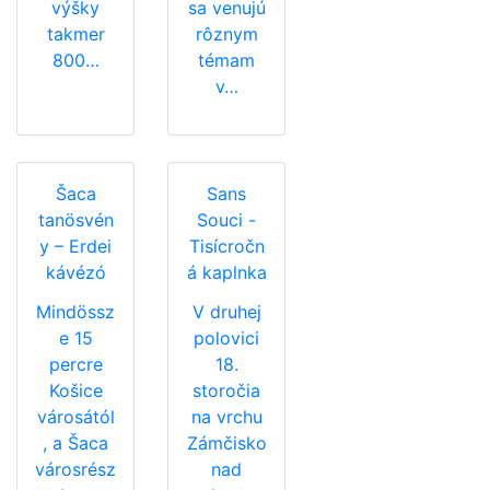
výšky
sa venujú
takmer
rôznym
800…
témam
v…
Šaca
Sans
tanösvén
Souci -
y – Erdei
Tisícročn
kávézó
á kaplnka
Mindössz
V druhej
e 15
polovici
percre
18.
Košice
storočia
városától
na vrchu
, a Šaca
Zámčisko
városrész
nad