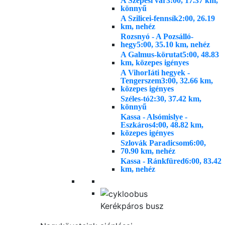
A Szepesi vár
3:00, 17.37 km,
könnyű
A Szilicei-fennsík
2:00, 26.19
km, nehéz
Rozsnyó - A Pozsálló-
hegy
5:00, 35.10 km, nehéz
A Galmus-körutat
5:00, 48.83
km, közepes igényes
A VihorIáti hegyek -
Tengerszem
3:00, 32.66 km,
közepes igényes
Széles-tó
2:30, 37.42 km,
könnyű
Kassa - Alsómislye -
Eszkáros
4:00, 48.82 km,
közepes igényes
Szlovák Paradicsom
6:00,
70.90 km, nehéz
Kassa - Ránkfüred
6:00, 83.42
km, nehéz
Kerékpáros busz