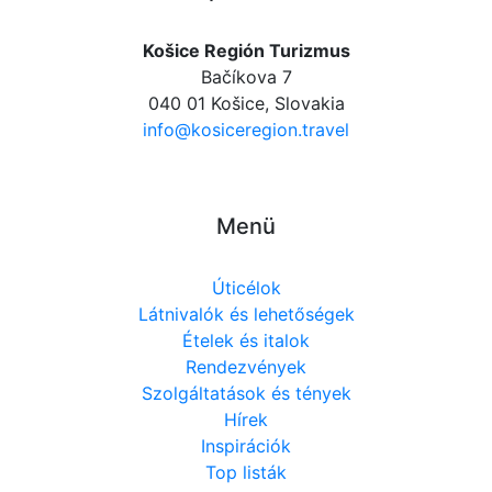
Košice Región Turizmus
Bačíkova 7
040 01 Košice, Slovakia
info@kosiceregion.travel
Menü
Úticélok
Látnivalók és lehetőségek
Ételek és italok
Rendezvények
Szolgáltatások és tények
Hírek
Inspirációk
Top listák