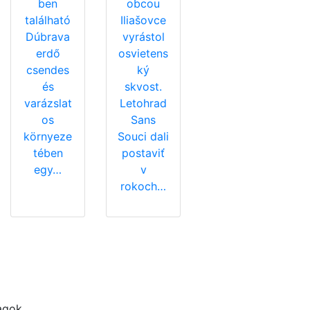
ben
obcou
található
Iliašovce
Dúbrava
vyrástol
erdő
osvietens
csendes
ký
és
skvost.
varázslat
Letohrad
os
Sans
környeze
Souci dali
tében
postaviť
egy…
v
rokoch…
agok