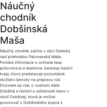
Náučný
chodník
Dobšinská
Maša
Náučný chodník začína v obci Dedinky
nad priehradou Palcmanská Maša.
Ponúka informácie o ochrane lesa,
poľovníctve a lesníctve, baníckej histórii
kraja, ktorú predstavuje pozostatok
stožiaru lanovky na prepravu rúd.
Dozviete sa viac o vodnom diele
Dobšiná a histórii a súčasnosti lesov v
okolí Dobšinej, ktoré je možné
pozorovať z Dobšinského kopca s