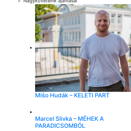
Nagyköveteink ajánlásai
Mišo Hudák – KELETI PART
Marcel Slivka – MÉHEK A
PARADICSOMBÓL