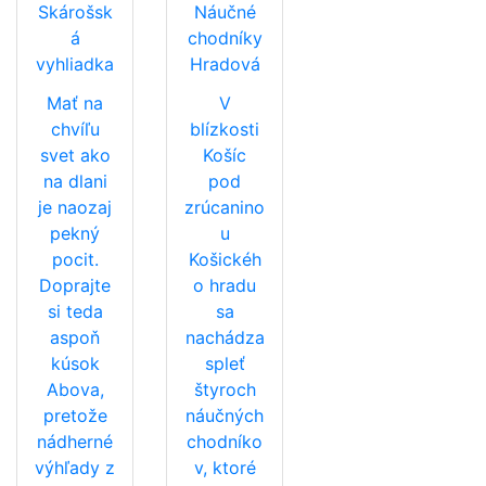
Skárošsk
Náučné
á
chodníky
vyhliadka
Hradová
Mať na
V
chvíľu
blízkosti
svet ako
Košíc
na dlani
pod
je naozaj
zrúcanino
pekný
u
pocit.
Košickéh
Doprajte
o hradu
si teda
sa
aspoň
nachádza
kúsok
spleť
Abova,
štyroch
pretože
náučných
nádherné
chodníko
výhľady z
v, ktoré