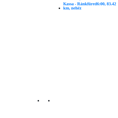
Kassa - Ránkfüred
6:00, 83.42
km, nehéz