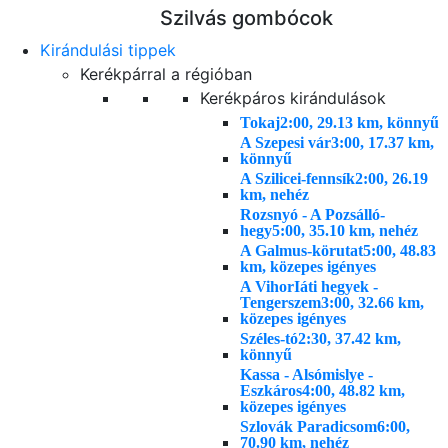
Szilvás gombócok
Kirándulási tippek
Kerékpárral a régióban
Kerékpáros kirándulások
Tokaj
2:00, 29.13 km, könnyű
A Szepesi vár
3:00, 17.37 km,
könnyű
A Szilicei-fennsík
2:00, 26.19
km, nehéz
Rozsnyó - A Pozsálló-
hegy
5:00, 35.10 km, nehéz
A Galmus-körutat
5:00, 48.83
km, közepes igényes
A VihorIáti hegyek -
Tengerszem
3:00, 32.66 km,
közepes igényes
Széles-tó
2:30, 37.42 km,
könnyű
Kassa - Alsómislye -
Eszkáros
4:00, 48.82 km,
közepes igényes
Szlovák Paradicsom
6:00,
70.90 km, nehéz