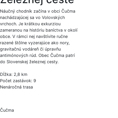
Náučný chodník začína v obci Čučma
nachádzajúcej sa vo Volovských
vrchoch. Je krátkou exkurziou
zameranou na históriu baníctva v okolí
obce. V rámci nej navštívite ručne
razené štôlne vyzerajúce ako nory,
gravitačnú vodáreň či úpravňu
antimónových rúd. Obec Čučma patrí
do Slovenskej železnej cesty.
Dĺžka: 2,8 km
Počet zastávok: 9
Nenáročná trasa
Čučma