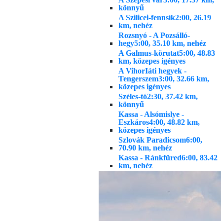
könnyű
A Szilicei-fennsík
2:00, 26.19
km, nehéz
Rozsnyó - A Pozsálló-
hegy
5:00, 35.10 km, nehéz
A Galmus-körutat
5:00, 48.83
km, közepes igényes
A VihorIáti hegyek -
Tengerszem
3:00, 32.66 km,
közepes igényes
Széles-tó
2:30, 37.42 km,
könnyű
Kassa - Alsómislye -
Eszkáros
4:00, 48.82 km,
közepes igényes
Szlovák Paradicsom
6:00,
70.90 km, nehéz
Kassa - Ránkfüred
6:00, 83.42
km, nehéz