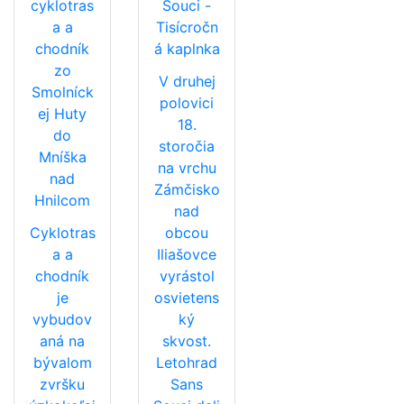
cyklotras
Souci -
a a
Tisícročn
chodník
á kaplnka
zo
V druhej
Smolníck
polovici
ej Huty
18.
do
storočia
Mníška
na vrchu
nad
Zámčisko
Hnilcom
nad
Cyklotras
obcou
a a
Iliašovce
chodník
vyrástol
je
osvietens
vybudov
ký
aná na
skvost.
bývalom
Letohrad
zvršku
Sans