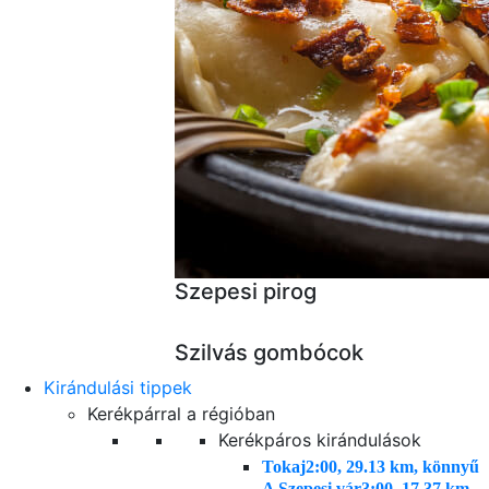
Szepesi pirog
Szilvás gombócok
Kirándulási tippek
Kerékpárral a régióban
Kerékpáros kirándulások
Tokaj
2:00, 29.13 km, könnyű
A Szepesi vár
3:00, 17.37 km,