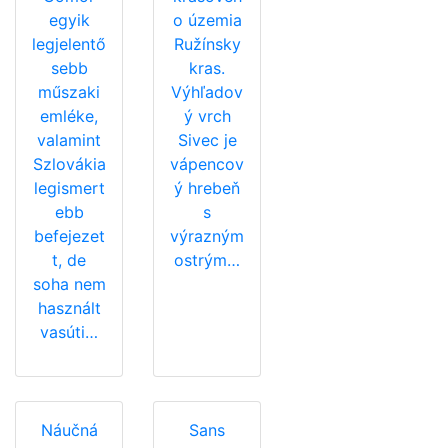
egyik
o územia
legjelentő
Ružínsky
sebb
kras.
műszaki
Výhľadov
emléke,
ý vrch
valamint
Sivec je
Szlovákia
vápencov
legismert
ý hrebeň
ebb
s
befejezet
výrazným
t, de
ostrým…
soha nem
használt
vasúti…
Náučná
Sans