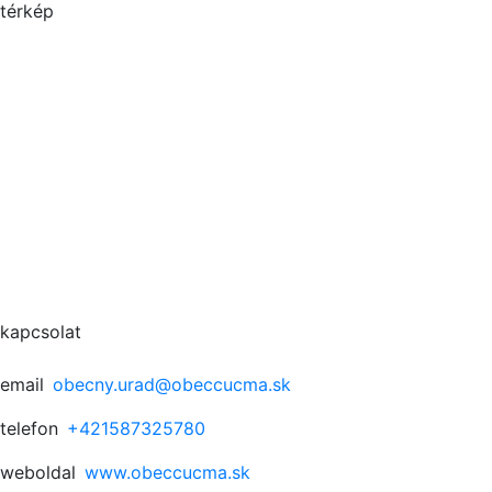
térkép
kapcsolat
email
obecny.urad@obeccucma.sk
telefon
+421587325780
weboldal
www.obeccucma.sk