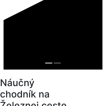
Náučný
chodník na
Železnej ceste