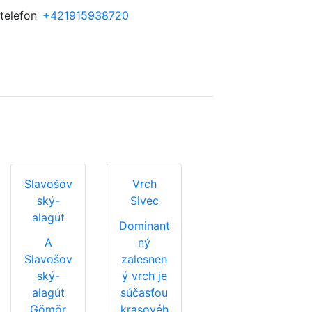
telefon
+421915938720
Slavošov
Vrch
ský-
Sivec
alagút
Dominant
A
ný
Slavošov
zalesnen
ský-
ý vrch je
alagút
súčasťou
Gömör
krasovéh