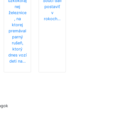
úzkokoľaj
Souci dali
nej
postaviť
železnice
v
, na
rokoch…
ktorej
premával
parný
rušeň,
ktorý
dnes vozí
deti na…
agok