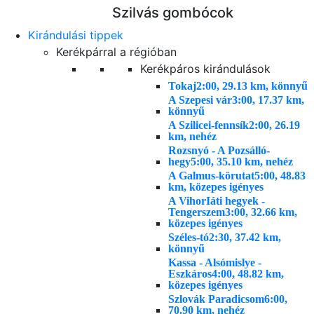
Szilvás gombócok
Kirándulási tippek
Kerékpárral a régióban
Kerékpáros kirándulások
Tokaj
2:00, 29.13 km, könnyű
A Szepesi vár
3:00, 17.37 km,
könnyű
A Szilicei-fennsík
2:00, 26.19
km, nehéz
Rozsnyó - A Pozsálló-
hegy
5:00, 35.10 km, nehéz
A Galmus-körutat
5:00, 48.83
km, közepes igényes
A VihorIáti hegyek -
Tengerszem
3:00, 32.66 km,
közepes igényes
Széles-tó
2:30, 37.42 km,
könnyű
Kassa - Alsómislye -
Eszkáros
4:00, 48.82 km,
közepes igényes
Szlovák Paradicsom
6:00,
70.90 km, nehéz