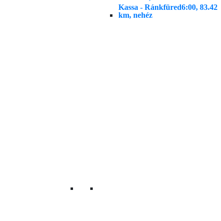
Kassa - Ránkfüred
6:00, 83.42
km, nehéz