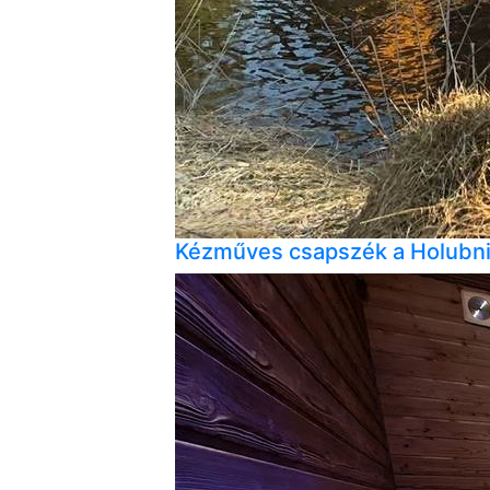
Kézműves csapszék a Holubni