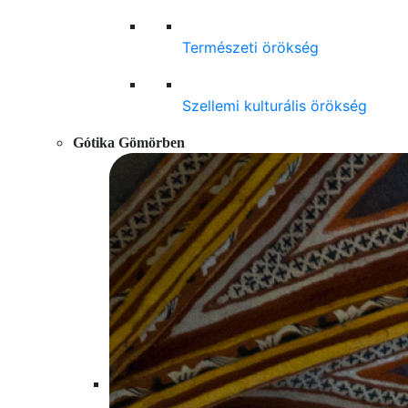
Természeti örökség
Szellemi kulturális örökség
Gótika Gömörben