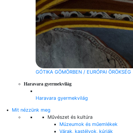
GÓTIKA GÖMÖRBEN / EURÓPAI ÖRÖKSÉG
Haravara gyermekvilág
Haravara gyermekvilág
Mit nézzünk meg
Művészet és kultúra
Múzeumok és műemlékek
Várak, kastélyok, kúriák