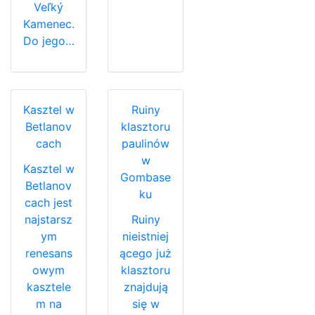
Veľký
Kamenec.
Do jego…
Kasztel w
Ruiny
Betlanov
klasztoru
cach
paulinów
w
Kasztel w
Gombase
Betlanov
ku
cach jest
najstarsz
Ruiny
ym
nieistniej
renesans
ącego już
owym
klasztoru
kasztele
znajdują
m na
się w