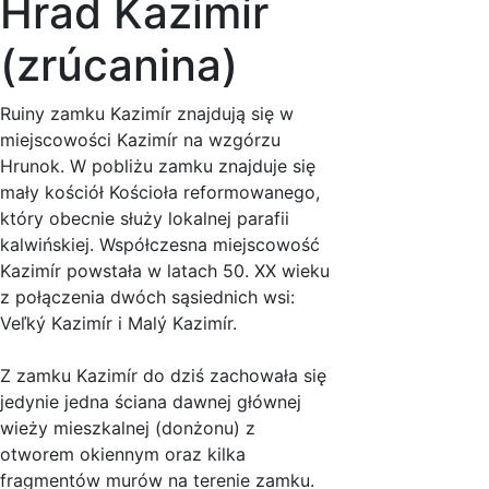
Hrad Kazimír
(zrúcanina)
Ruiny zamku Kazimír znajdują się w
miejscowości Kazimír na wzgórzu
Hrunok. W pobliżu zamku znajduje się
mały kościół Kościoła reformowanego,
który obecnie służy lokalnej parafii
kalwińskiej. Współczesna miejscowość
Kazimír powstała w latach 50. XX wieku
z połączenia dwóch sąsiednich wsi:
Veľký Kazimír i Malý Kazimír.
Z zamku Kazimír do dziś zachowała się
jedynie jedna ściana dawnej głównej
wieży mieszkalnej (donżonu) z
otworem okiennym oraz kilka
fragmentów murów na terenie zamku.