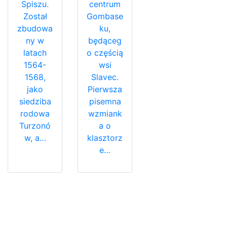
Spiszu.
centrum
Został
Gombase
zbudowa
ku,
ny w
będąceg
latach
o częścią
1564-
wsi
1568,
Slavec.
jako
Pierwsza
siedziba
pisemna
rodowa
wzmiank
Turzonó
a o
w, a…
klasztorz
e…