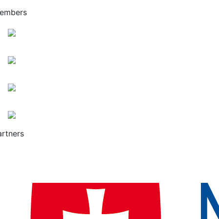
embers
artners