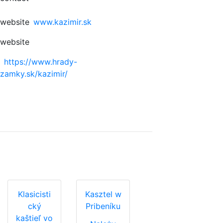
website
www.kazimir.sk
website
https://www.hrady-
zamky.sk/kazimir/
Klasicisti
Kasztel w
cký
Pribeníku
kaštieľ vo