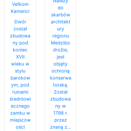
Należy
Veľkom
do
Kamenci
skarbów
Dwór
architekt
został
ury
zbudowa
regionu
ny pod
Medzibo
koniec
drožie,
XVII
jest
wieku w
objęty
stylu
ochroną
barokow
konserwa
ym, pod
torską.
ruinami
Został
średniowi
zbudowa
ecznego
ny w
zamku w
1798 r.
miejscow
przez
ości
znaną z…