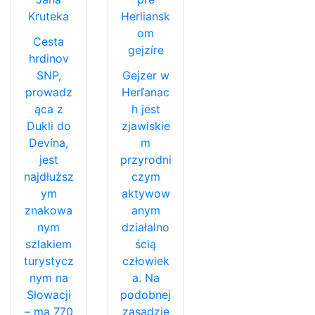
Kruteka
Herliansk
om
Cesta
gejzíre
hrdinov
SNP,
Gejzer w
prowadz
Herľanac
ąca z
h jest
Dukli do
zjawiskie
Devína,
m
jest
przyrodni
najdłuższ
czym
ym
aktywow
znakowa
anym
nym
działalno
szlakiem
ścią
turystycz
człowiek
nym na
a. Na
Słowacji
podobnej
– ma 770
zasadzie