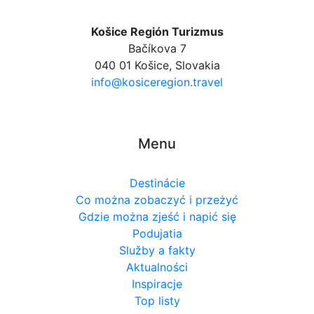
Košice Región Turizmus
Bačíkova 7
040 01 Košice, Slovakia
info@kosiceregion.travel
Menu
Destinácie
Co można zobaczyć i przeżyć
Gdzie można zjeść i napić się
Podujatia
Služby a fakty
Aktualności
Inspiracje
Top listy