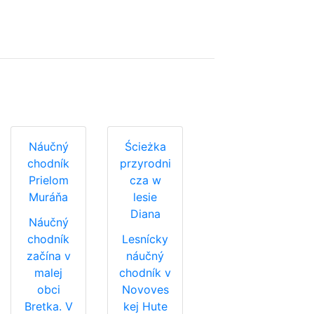
Náučný
Ścieżka
chodník
przyrodni
Prielom
cza w
Muráňa
lesie
Diana
Náučný
chodník
Lesnícky
začína v
náučný
malej
chodník v
obci
Novoves
Bretka. V
kej Hute