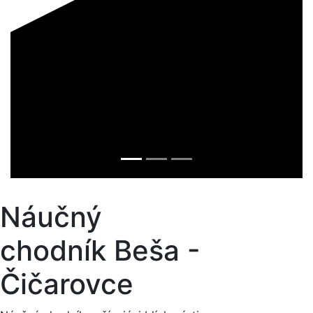
Náučný
chodník Beša -
Čičarovce