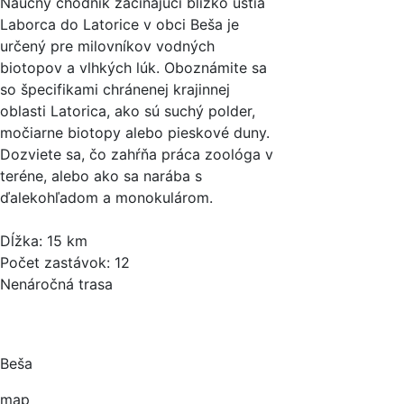
Náučný chodník začínajúci blízko ústia
Laborca do Latorice v obci Beša je
určený pre milovníkov vodných
biotopov a vlhkých lúk. Oboznámite sa
so špecifikami chránenej krajinnej
oblasti Latorica, ako sú suchý polder,
močiarne biotopy alebo pieskové duny.
Dozviete sa, čo zahŕňa práca zoológa v
teréne, alebo ako sa narába s
ďalekohľadom a monokulárom.
Dĺžka: 15 km
Počet zastávok: 12
Nenáročná trasa
Beša
map