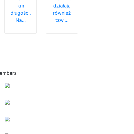
km
działają
długości.
również
Na…
tzw.…
embers