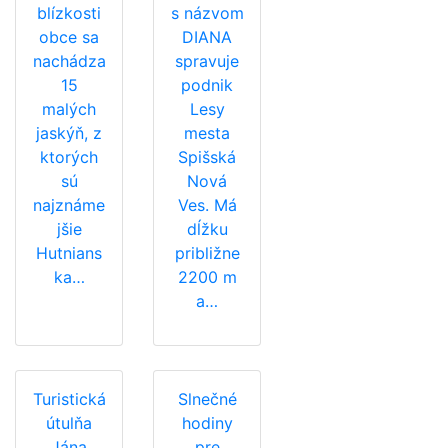
blízkosti
s názvom
obce sa
DIANA
nachádza
spravuje
15
podnik
malých
Lesy
jaskýň, z
mesta
ktorých
Spišská
sú
Nová
najznáme
Ves. Má
jšie
dĺžku
Hutnians
približne
ka…
2200 m
a…
Turistická
Slnečné
útulňa
hodiny
Jána
pre