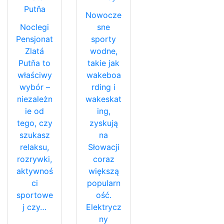
Putňa
Nowocze
Noclegi
sne
Pensjonat
sporty
Zlatá
wodne,
Putňa to
takie jak
właściwy
wakeboa
wybór –
rding i
niezależn
wakeskat
ie od
ing,
tego, czy
zyskują
szukasz
na
relaksu,
Słowacji
rozrywki,
coraz
aktywnoś
większą
ci
popularn
sportowe
ość.
j czy…
Elektrycz
ny