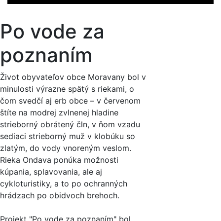
Po vode za
poznaním
Život obyvateľov obce Moravany bol v
minulosti výrazne spätý s riekami, o
čom svedčí aj erb obce – v červenom
štíte na modrej zvlnenej hladine
strieborný obrátený čln, v ňom vzadu
sediaci strieborný muž v klobúku so
zlatým, do vody vnoreným veslom.
Rieka Ondava ponúka možnosti
kúpania, splavovania, ale aj
cykloturistiky, a to po ochranných
hrádzach po obidvoch brehoch.
Projekt "Po vode za poznaním" bol