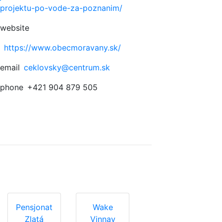
projektu-po-vode-za-poznanim/
website
https://www.obecmoravany.sk/
email
ceklovsky@centrum.sk
phone
+421 904 879 505
Pensjonat
Wake
Zlatá
Vinnay