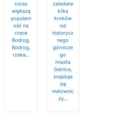
coraz
zaledwie
większą
kilka
popularn
kroków
ość na
od
rzece
historycz
Bodrog.
nego
Bodrog,
górnicze
rzeka…
go
miasta
Gelnica,
znajduje
się
malownic
zy…