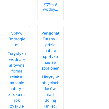
wyciąg
wodny…
Spływ
Pensjonat
Bodrogie
Turzov –
m
gdzie
natura
Turystyka
spotyka
wodna –
się ze
aktywna
spokojem
forma
relaksu
Ukryty w
na łonie
objęciach
natury –
lasów
z roku na
nad
rok
doliną
zyskuje
Hnilec,