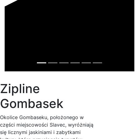
Zipline
Gombasek
Okolice Gombaseku, położonego w
części miejscowości Slavec, wyróżniają
się licznymi jaskiniami i zabytkami