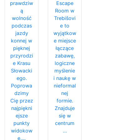
prawdziw
Escape
ą
Room w
wolność
Trebišovi
podczas
e to
jazdy
wyjątkow
konnej w
e miejsce
pięknej
łączące
przyrodzi
zabawę,
e Krasu
logiczne
Słowacki
myślenie
ego.
i naukę w
Poprowa
nieformal
dzimy
nej
Cię przez
formie.
najpiękni
Znajduje
ejsze
się w
punkty
centrum
widokow
…
e,…