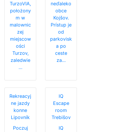
TurzoVIA,
neďaleko
położony
obce
m w
Kojšov.
malownic
Prístup je
zej
od
miejscow
parkovisk
ości
a po
Turzov,
ceste
zaledwie
za…
…
Rekreacyj
IQ
ne jazdy
Escape
konne
room
Lipovník
Trebišov
Poczuj
IQ