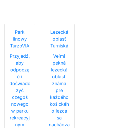
Park
Lezecká
linowy
oblasť
TurzoVIA
Turniská
Przyjedź,
Veľmi
aby
pekná
odpoczą
lezecká
ć i
oblasť,
doświadc
známa
zyć
pre
czegoś
každého
nowego
košickéh
w parku
o lezca
rekreacyj
sa
nym
nachádza