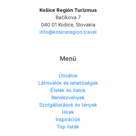
Košice Región Turizmus
Bačíkova 7
040 01 Košice, Slovakia
info@kosiceregion.travel
Menü
Úticélok
Látnivalók és lehetőségek
Ételek és italok
Rendezvények
Szolgáltatások és tények
Hírek
Inspirációk
Top listák