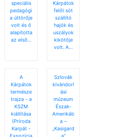
speciális
Kárpátok
pedagógi
felől sót
a úttörője
szállító
volt és ő
hajók és
alapította
uszályok
az első…
kikötője
volt. A…
A
Szlovák
Kárpátok
kivándorl
természe
ási
trajza - a
múzeum
KSZM
Észak-
kiállítása
Amerikáb
(Príroda
a –
Karpát -
„Kasigard
Expozícia
a”