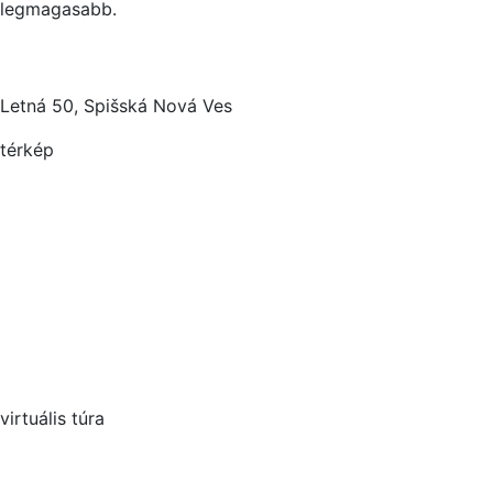
legmagasabb.
Letná 50, Spišská Nová Ves
térkép
virtuális túra