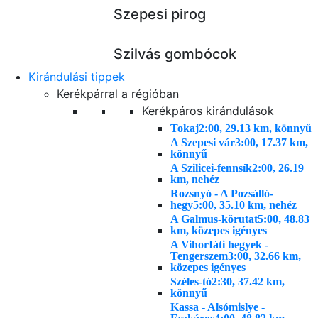
Szepesi pirog
Szilvás gombócok
Kirándulási tippek
Kerékpárral a régióban
Kerékpáros kirándulások
Tokaj
2:00, 29.13 km, könnyű
A Szepesi vár
3:00, 17.37 km,
könnyű
A Szilicei-fennsík
2:00, 26.19
km, nehéz
Rozsnyó - A Pozsálló-
hegy
5:00, 35.10 km, nehéz
A Galmus-körutat
5:00, 48.83
km, közepes igényes
A VihorIáti hegyek -
Tengerszem
3:00, 32.66 km,
közepes igényes
Széles-tó
2:30, 37.42 km,
könnyű
Kassa - Alsómislye -