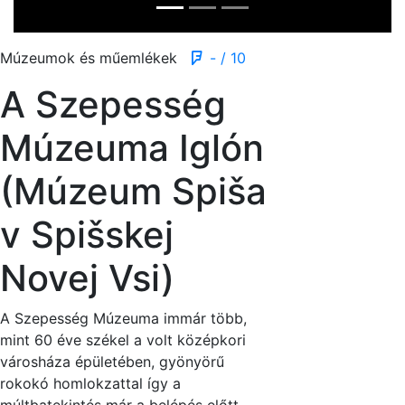
Múzeumok és műemlékek
- / 10
A Szepesség
Múzeuma Iglón
(Múzeum Spiša
v Spišskej
Novej Vsi)
A Szepesség Múzeuma immár több,
mint 60 éve székel a volt középkori
városháza épületében, gyönyörű
rokokó homlokzattal így a