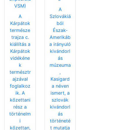
VSM)
A
A
Szlovákiá
Kárpátok
ból
természe
Észak-
trajza c.
Amerikáb
kiállítás a
a irányuló
Kárpátok
kivándorl
vidékéne
ás
k
múzeuma
természtr
,
ajzával
Kasigard
foglalkoz
a néven
ik. A
ismert, a
kőzettani
szlovák
rész a
kivándorl
történelm
ás
i
történeté
kőzettan,
t mutatja