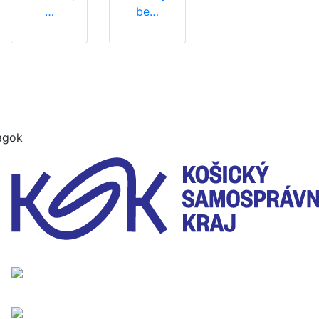
…
be…
agok