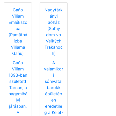
Gaňo
Nagytárk
Viliam
ányi
Emlékszo
Sóház
ba
(Soľný
(Pamätná
dom vo
izba
Veľkých
Viliama
Trakanoc
Gaňu)
h)
Gaňo
A
Viliam
valamikor
1893-ban
i
született
sóhivatal
Tarnán, a
barokk
nagymihá
épületéb
lyi
en
járásban.
eredetile
A
g a Kelet-