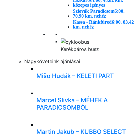
Eszkáros
4:00, 48.82 km,
közepes igényes
Szlovák Paradicsom
6:00,
70.90 km, nehéz
Kassa - Ránkfüred
6:00, 83.42
km, nehéz
Kerékpáros busz
Nagyköveteink ajánlásai
Mišo Hudák – KELETI PART
Marcel Slivka – MÉHEK A
PARADICSOMBÓL
Martin Jakub – KUBBO SELECT