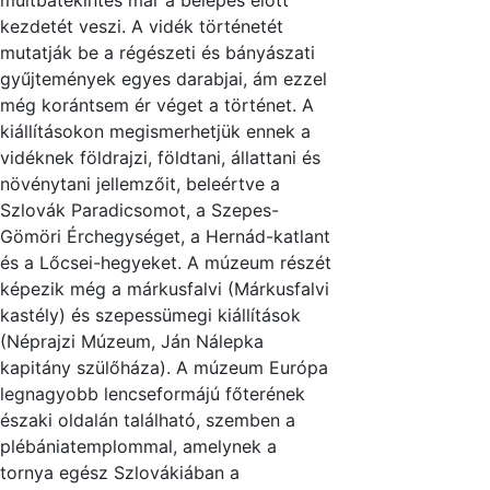
múltbatekintés már a belépés előtt
kezdetét veszi. A vidék történetét
mutatják be a régészeti és bányászati
gyűjtemények egyes darabjai, ám ezzel
még korántsem ér véget a történet. A
kiállításokon megismerhetjük ennek a
vidéknek földrajzi, földtani, állattani és
növénytani jellemzőit, beleértve a
Szlovák Paradicsomot, a Szepes-
Gömöri Érchegységet, a Hernád-katlant
és a Lőcsei-hegyeket. A múzeum részét
képezik még a márkusfalvi (Márkusfalvi
kastély) és szepessümegi kiállítások
(Néprajzi Múzeum, Ján Nálepka
kapitány szülőháza). A múzeum Európa
legnagyobb lencseformájú főterének
északi oldalán található, szemben a
plébániatemplommal, amelynek a
tornya egész Szlovákiában a