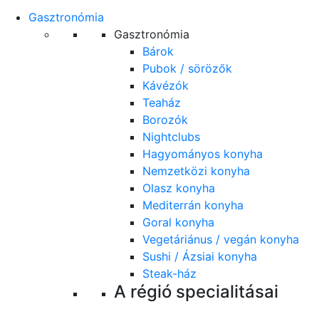
Gasztronómia
Gasztronómia
Bárok
Pubok / sörözők
Kávézók
Teaház
Borozók
Nightclubs
Hagyományos konyha
Nemzetközi konyha
Olasz konyha
Mediterrán konyha
Goral konyha
Vegetáriánus / vegán konyha
Sushi / Ázsiai konyha
Steak-ház
A régió specialitásai