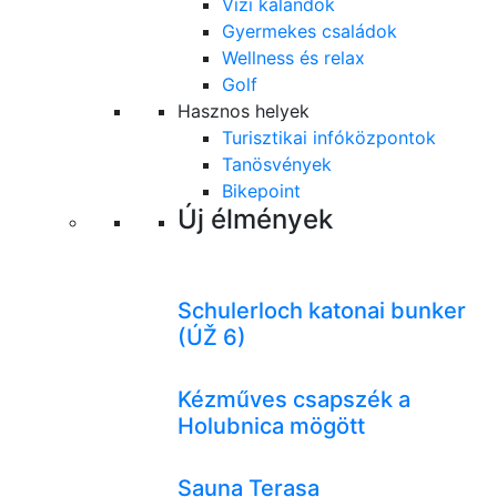
Vízi kalandok
Gyermekes családok
Wellness és relax
Golf
Hasznos helyek
Turisztikai infóközpontok
Tanösvények
Bikepoint
Új élmények
Schulerloch katonai bunker
(ÚŽ 6)
Kézműves csapszék a
Holubnica mögött
Sauna Terasa