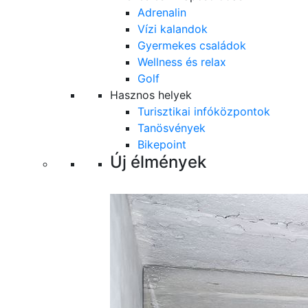
Adrenalin
Vízi kalandok
Gyermekes családok
Wellness és relax
Golf
Hasznos helyek
Turisztikai infóközpontok
Tanösvények
Bikepoint
Új élmények