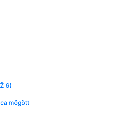
Ž 6)
ca mögött