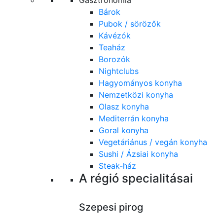
Gasztronómia
Bárok
Pubok / sörözők
Kávézók
Teaház
Borozók
Nightclubs
Hagyományos konyha
Nemzetközi konyha
Olasz konyha
Mediterrán konyha
Goral konyha
Vegetáriánus / vegán konyha
Sushi / Ázsiai konyha
Steak-ház
A régió specialitásai
Szepesi pirog