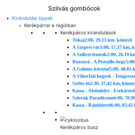
Szilvás gombócok
Kirándulási tippek
Kerékpárral a régióban
Kerékpáros kirándulások
Tokaj
2:00, 29.13 km, könnyű
A Szepesi vár
3:00, 17.37 km, 
A Szilicei-fennsík
2:00, 26.19 k
Rozsnyó - A Pozsálló-hegy
5:00
A Galmus-körutat
5:00, 48.83 
A VihorIáti hegyek - Tengers
Széles-tó
2:30, 37.42 km, könn
Kassa - Alsómislye - Eszkáros
4
Szlovák Paradicsom
6:00, 70.9
Kassa - Ránkfüred
6:00, 83.42
Kerékpáros busz