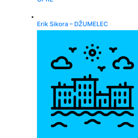
Erik Sikora – DŽUMELEC