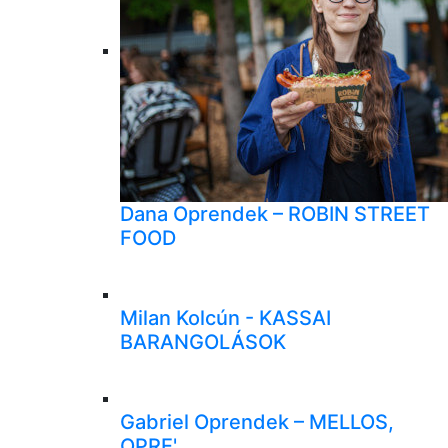
Dana Oprendek – ROBIN STREET
FOOD
Milan Kolcún - KASSAI
BARANGOLÁSOK
Gabriel Oprendek – MELLOS,
OPRE'