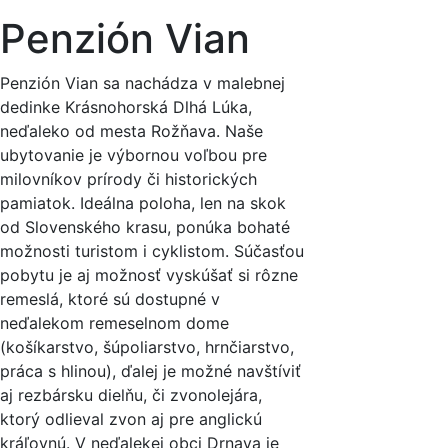
Penzión Vian
Penzión Vian sa nachádza v malebnej
dedinke Krásnohorská Dlhá Lúka,
neďaleko od mesta Rožňava. Naše
ubytovanie je výbornou voľbou pre
milovníkov prírody či historických
pamiatok. Ideálna poloha, len na skok
od Slovenského krasu, ponúka bohaté
možnosti turistom i cyklistom. Súčasťou
pobytu je aj možnosť vyskúšať si rôzne
remeslá, ktoré sú dostupné v
neďalekom remeselnom dome
(košíkarstvo, šúpoliarstvo, hrnčiarstvo,
práca s hlinou), ďalej je možné navštíviť
aj rezbársku dielňu, či zvonolejára,
ktorý odlieval zvon aj pre anglickú
kráľovnú. V neďalekej obci Drnava je