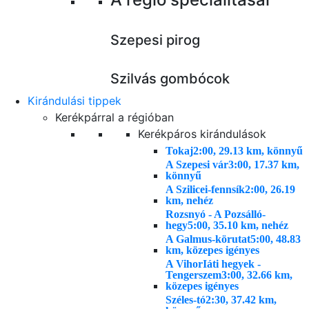
Szepesi pirog
Szilvás gombócok
Kirándulási tippek
Kerékpárral a régióban
Kerékpáros kirándulások
Tokaj
2:00, 29.13 km, könnyű
A Szepesi vár
3:00, 17.37 km,
könnyű
A Szilicei-fennsík
2:00, 26.19
km, nehéz
Rozsnyó - A Pozsálló-
hegy
5:00, 35.10 km, nehéz
A Galmus-körutat
5:00, 48.83
km, közepes igényes
A VihorIáti hegyek -
Tengerszem
3:00, 32.66 km,
közepes igényes
Széles-tó
2:30, 37.42 km,