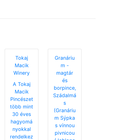
Tokaj
Granáriu
Macik
m -
Winery
magtár
és
A Tokaj
borpince,
Macik
Szádalmá
Pincészet
s
több mint
(Granáriu
30 éves
m Sýpka
hagyomá
s vínnou
nyokkal
pivnicou
rendelkez