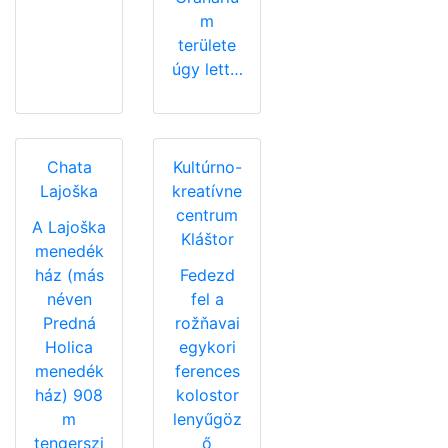
m
területe
úgy lett…
Chata
Kultúrno-
Lajoška
kreatívne
centrum
A Lajoška
Kláštor
menedék
ház (más
Fedezd
néven
fel a
Predná
rožňavai
Holica
egykori
menedék
ferences
ház) 908
kolostor
m
lenyűgöz
tengerszi
ő