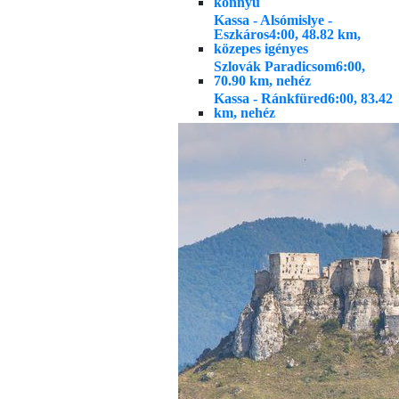
könnyű
Kassa - Alsómislye -
Eszkáros
4:00, 48.82 km,
közepes igényes
Szlovák Paradicsom
6:00,
70.90 km, nehéz
Kassa - Ránkfüred
6:00, 83.42
km, nehéz