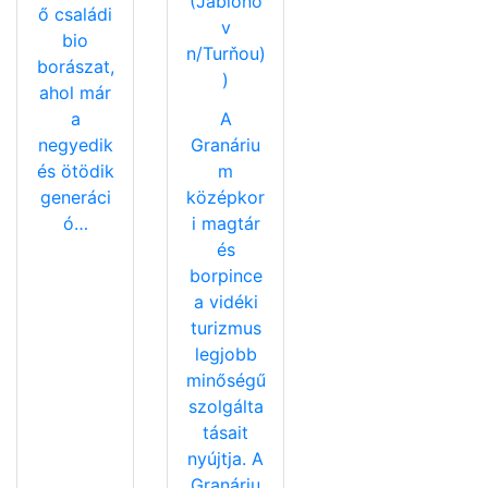
(Jablono
ő családi
v
bio
n/Turňou)
borászat,
)
ahol már
a
A
negyedik
Granáriu
és ötödik
m
generáci
középkor
ó…
i magtár
és
borpince
a vidéki
turizmus
legjobb
minőségű
szolgálta
tásait
nyújtja. A
Granáriu