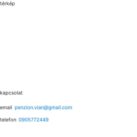
térkép
kapcsolat
email
penzion.vian@gmail.com
telefon
0905772449