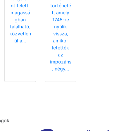
nt feletti
történeté
magassá
t, amely
gban
1745-re
található,
nyúlik
közvetlen
vissza,
ül a…
amikor
letették
az
impozáns
, négy…
agok