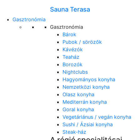
Sauna Terasa
Gasztronómia
Gasztronómia
Bárok
Pubok / sörözők
Kávézók
Teaház
Borozók
Nightclubs
Hagyományos konyha
Nemzetközi konyha
Olasz konyha
Mediterrán konyha
Goral konyha
Vegetáriánus / vegán konyha
Sushi / Ázsiai konyha
Steak-ház
A régió specialitásai