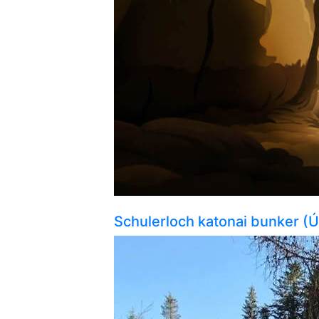
Schulerloch katonai bunker (Ú