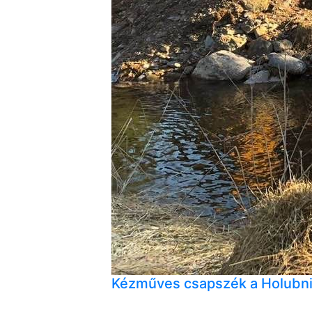
Kézműves csapszék a Holubni