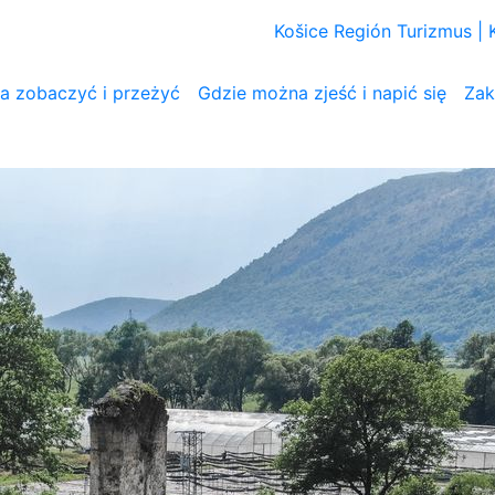
Košice Región Turizmus |
 zobaczyć i przeżyć
Gdzie można zjeść i napić się
Zak