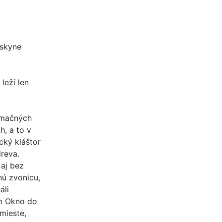
askyne
leží len
rmačných
h, a to v
cký kláštor
reva.
aj bez
nú zvonicu,
áli
om Okno do
mieste,