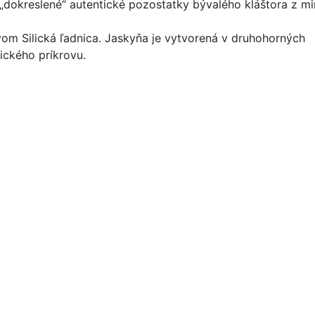
 „dokreslené“ autentické pozostatky bývalého kláštora z min
zvom Silická ľadnica. Jaskyňa je vytvorená v druhohorných
ického príkrovu.