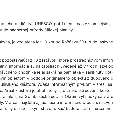
odného dedičstva UNESCO, patrí medzi najvýznamnejšie j
do nádhernej prírody Silickej planiny.
yňa, je vzdialená len 10 km od Rožňavy. Vstup do jaskyne 
 pozostávajúci z 10 zastávok, ktoré prostredníctvom info
kality. Informácie sú na tabuliach uvedené až v troch jazykoc
náučného chodníka je aj sakrálna pamiatka - zaniknutý goti
upným objektom v podobe originálneho objektu z dubového d
línskeho kláštora. Vďaka informačným prvkom v areáli sa 
e. Areál kláštora je obohatený aj o zrekonštruovanú kostol
ora, ale aj na Gombasecké údolie. Okrem vyhliadky sa v are
dy. V areáli nájdete aj jedinečnú informačnú tabulu s názv
ája ruiny s historickým stavom. Keď budete stáť na určenom 