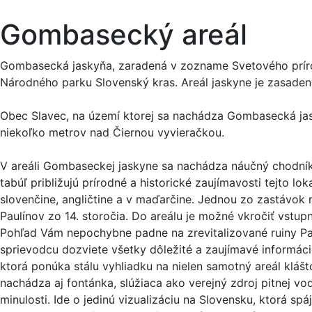
Gombasecký areál
Gombasecká jaskyňa, zaradená v zozname Svetového prír
Národného parku Slovenský kras. Areál jaskyne je zasadený 
Obec Slavec, na území ktorej sa nachádza Gombasecká jask
niekoľko metrov nad Čiernou vyvieračkou.
V areáli Gombaseckej jaskyne sa nachádza náučný chodník
tabúľ približujú prírodné a historické zaujímavosti tejto lo
slovenčine, angličtine a v maďarčine. Jednou zo zastávok 
Paulínov zo 14. storočia. Do areálu je možné vkročiť vst
Pohľad Vám nepochybne padne na zrevitalizované ruiny Pau
sprievodcu dozviete všetky dôležité a zaujímavé informáci
ktorá ponúka stálu vyhliadku na nielen samotný areál klášt
nachádza aj fontánka, slúžiaca ako verejný zdroj pitnej vo
minulosti. Ide o jedinú vizualizáciu na Slovensku, ktorá sp