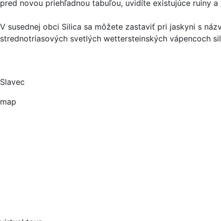
pred novou priehľadnou tabuľou, uvidíte existujúce ruiny a
V susednej obci Silica sa môžete zastaviť pri jaskyni s ná
strednotriasových svetlých wettersteinských vápencoch sil
Slavec
map