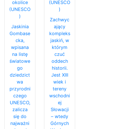
okolice
(UNESCO
(UNESCO
)
)
Zachwyc
Jaskinia
ający
Gombase
kompleks
cka,
jaskiń, w
wpisana
którym
na listę
czuć
światowe
oddech
go
historii.
dziedzict
Jest XIII
wa
wiek i
przyrodni
tereny
czego
wschodni
UNESCO,
ej
zalicza
Słowacji
się do
– wtedy
najważni
Górnych