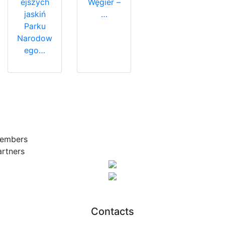
ejszych
Węgier –
jaskiń
…
Parku
Narodow
ego…
embers
artners
Contacts