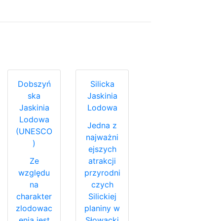
Dobszyń
Silicka
ska
Jaskinia
Jaskinia
Lodowa
Lodowa
Jedna z
(UNESCO
najważni
)
ejszych
Ze
atrakcji
względu
przyrodni
na
czych
charakter
Silickiej
zlodowac
planiny w
enia jest
Słowacki