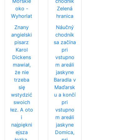
Morskie
chodník
oko -
Zelená
Wyhorlat
hranica
Znany
Náučný
angielski
chodník
pisarz
sa začína
Karol
pri
Dickens
vstupno
mawiał,
m areáli
że nie
jaskyne
trzeba
Baradla v
się
Maďarsk
wstydzić
u a končí
swoich
pri
łez. A oto
vstupno
i
m areáli
najpiękni
jaskyne
ejsza
Domica,
łezka,
pri