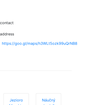
contact
address
https://goo.gl/maps/h3WLt5ozk99uQrNB8
Jezioro
Náučný