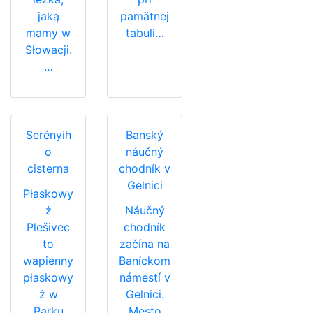
jaką
pamätnej
mamy w
tabuli…
Słowacji.
…
Serényih
Banský
o
náučný
cisterna
chodník v
Gelnici
Płaskowy
ż
Náučný
Plešivec
chodník
to
začína na
wapienny
Baníckom
płaskowy
námestí v
ż w
Gelnici.
Parku
Mesto