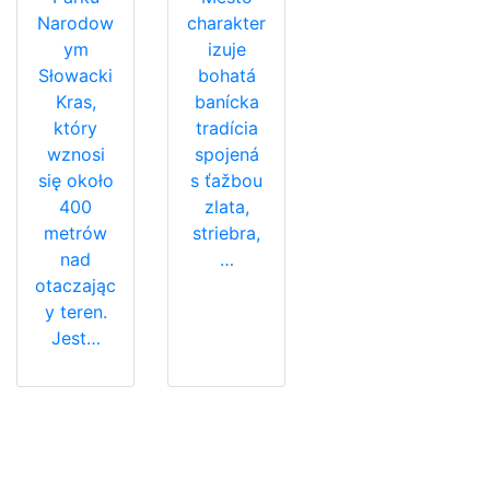
Narodow
charakter
ym
izuje
Słowacki
bohatá
Kras,
banícka
który
tradícia
wznosi
spojená
się około
s ťažbou
400
zlata,
metrów
striebra,
nad
…
otaczając
y teren.
Jest…