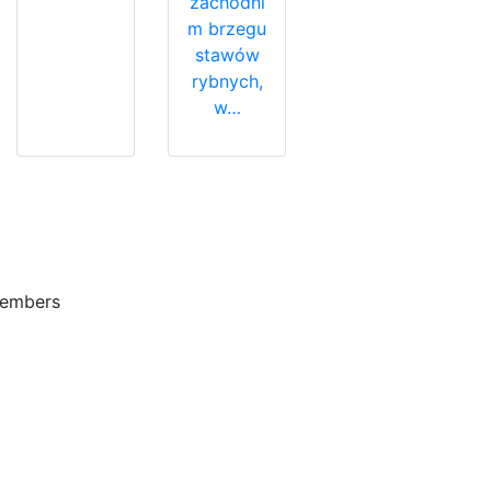
zachodni
m brzegu
stawów
rybnych,
w…
embers