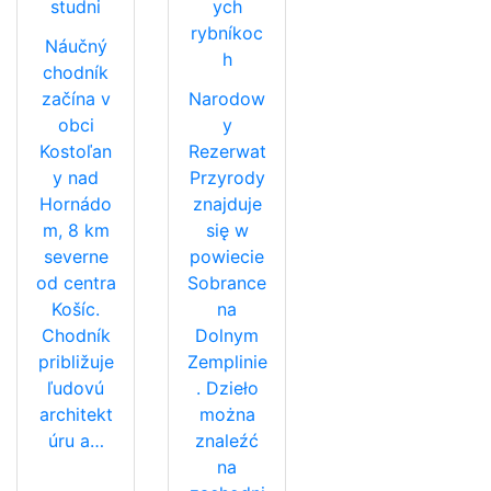
studni
ych
rybníkoc
Náučný
h
chodník
začína v
Narodow
obci
y
Kostoľan
Rezerwat
y nad
Przyrody
Hornádo
znajduje
m, 8 km
się w
severne
powiecie
od centra
Sobrance
Košíc.
na
Chodník
Dolnym
približuje
Zemplinie
ľudovú
. Dzieło
architekt
można
úru a…
znaleźć
na