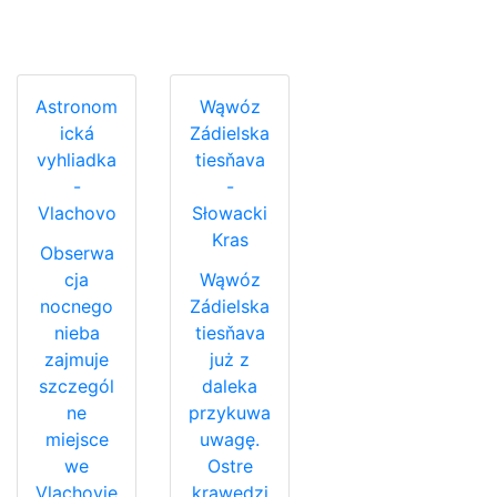
Astronom
Wąwóz
ická
Zádielska
vyhliadka
tiesňava
-
-
Vlachovo
Słowacki
Kras
Obserwa
cja
Wąwóz
nocnego
Zádielska
nieba
tiesňava
zajmuje
już z
szczegól
daleka
ne
przykuwa
miejsce
uwagę.
we
Ostre
Vlachovie
krawędzi