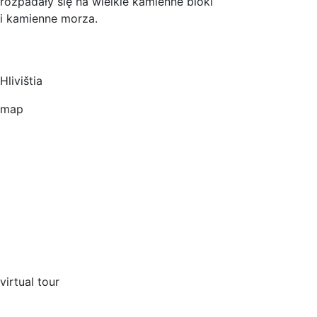
rozpadały się na wielkie kamienne bloki
i kamienne morza.
Hlivištia
map
virtual tour