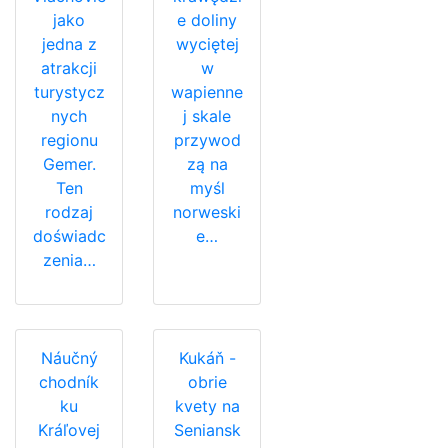
jako
e doliny
jedna z
wyciętej
atrakcji
w
turystycz
wapienne
nych
j skale
regionu
przywod
Gemer.
zą na
Ten
myśl
rodzaj
norweski
doświadc
e…
zenia…
Náučný
Kukáň -
chodník
obrie
ku
kvety na
Kráľovej
Seniansk