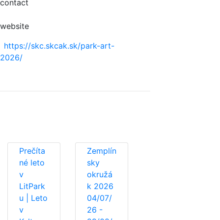
contact
website
https://skc.skcak.sk/park-art-
2026/
Prečíta
Zemplín
né leto
sky
v
okružá
LitPark
k 2026
u | Leto
04/07/
v
26 -