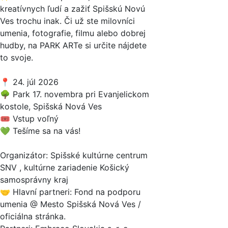
kreatívnych ľudí a zažiť Spišskú Novú
Ves trochu inak. Či už ste milovníci
umenia, fotografie, filmu alebo dobrej
hudby, na PARK ARTe si určite nájdete
to svoje.
📍 24. júl 2026
🌳 Park 17. novembra pri Evanjelickom
kostole, Spišská Nová Ves
🎟️ Vstup voľný
💚 Tešíme sa na vás!
Organizátor: Spišské kultúrne centrum
SNV , kultúrne zariadenie Košický
samosprávny kraj
🤝 Hlavní partneri: Fond na podporu
umenia @ Mesto Spišská Nová Ves /
oficiálna stránka.