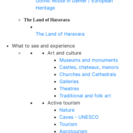
Gothic Route in Gemer / European
Heritage
The Land of Haravara
The Land of Haravara
What to see and experience
Art and culture
Museums and monuments
Castles, chateaux, manors
Churches and Cathedrals
Galleries
Theatres
Traditional and folk art
Active tourism
Nature
Caves - UNESCO
Tourism
Agrotourism