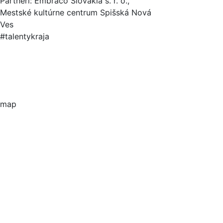
Partneri: Embraco Slovakia s. r. o.,
Mestské kultúrne centrum Spišská Nová
Ves
#talentykraja
map