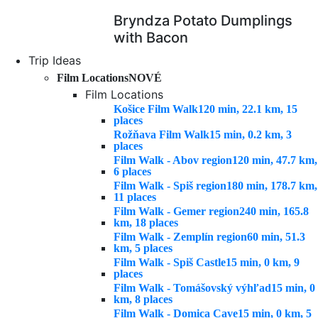
Bryndza Potato Dumplings
with Bacon
Trip Ideas
Film Locations
NOVÉ
Film Locations
Košice Film Walk
120 min, 22.1 km, 15
places
Rožňava Film Walk
15 min, 0.2 km, 3
places
Film Walk - Abov region
120 min, 47.7 km,
6 places
Film Walk - Spiš region
180 min, 178.7 km,
11 places
Film Walk - Gemer region
240 min, 165.8
km, 18 places
Film Walk - Zemplín region
60 min, 51.3
km, 5 places
Film Walk - Spiš Castle
15 min, 0 km, 9
places
Film Walk - Tomášovský výhľad
15 min, 0
km, 8 places
Film Walk - Domica Cave
15 min, 0 km, 5