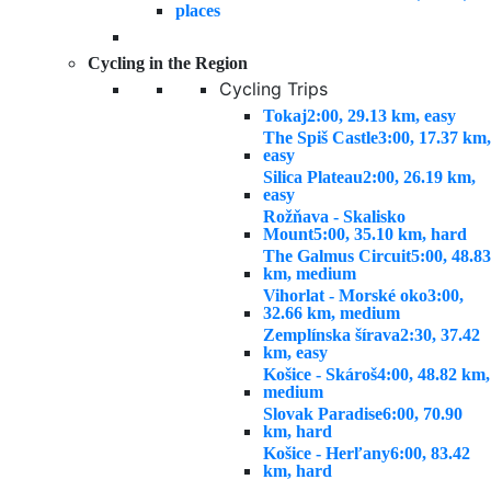
places
Cycling in the Region
Cycling Trips
Tokaj
2:00, 29.13 km, easy
The Spiš Castle
3:00, 17.37 km,
easy
Silica Plateau
2:00, 26.19 km,
easy
Rožňava - Skalisko
Mount
5:00, 35.10 km, hard
The Galmus Circuit
5:00, 48.83
km, medium
Vihorlat - Morské oko
3:00,
32.66 km, medium
Zemplínska šírava
2:30, 37.42
km, easy
Košice - Skároš
4:00, 48.82 km,
medium
Slovak Paradise
6:00, 70.90
km, hard
Košice - Herľany
6:00, 83.42
km, hard