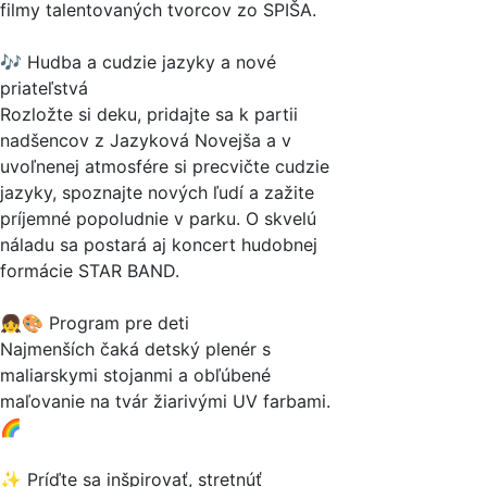
filmy talentovaných tvorcov zo SPIŠA.
🎶 Hudba a cudzie jazyky a nové
priateľstvá
Rozložte si deku, pridajte sa k partii
nadšencov z Jazyková Novejša a v
uvoľnenej atmosfére si precvičte cudzie
jazyky, spoznajte nových ľudí a zažite
príjemné popoludnie v parku. O skvelú
náladu sa postará aj koncert hudobnej
formácie STAR BAND.
👧🎨 Program pre deti
Najmenších čaká detský plenér s
maliarskymi stojanmi a obľúbené
maľovanie na tvár žiarivými UV farbami.
🌈
✨ Príďte sa inšpirovať, stretnúť