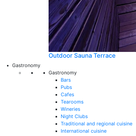
Outdoor Sauna Terrace
Gastronomy
Gastronomy
Bars
Pubs
Cafes
Tearooms
Wineries
Night Clubs
Traditional and regional cuisine
International cuisine