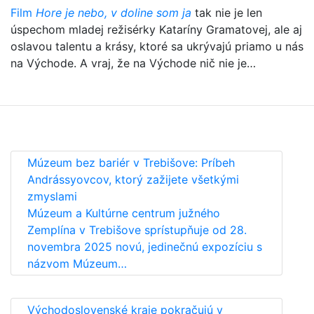
Film
Hore je nebo, v doline som ja
tak nie je len
úspechom mladej režisérky Kataríny Gramatovej, ale aj
oslavou talentu a krásy, ktoré sa ukrývajú priamo u nás
na Východe. A vraj, že na Východe nič nie je…
Múzeum bez bariér v Trebišove: Príbeh
Andrássyovcov, ktorý zažijete všetkými
zmyslami
Múzeum a Kultúrne centrum južného
Zemplína v Trebišove sprístupňuje od 28.
novembra 2025 novú, jedinečnú expozíciu s
názvom Múzeum…
Východoslovenské kraje pokračujú v