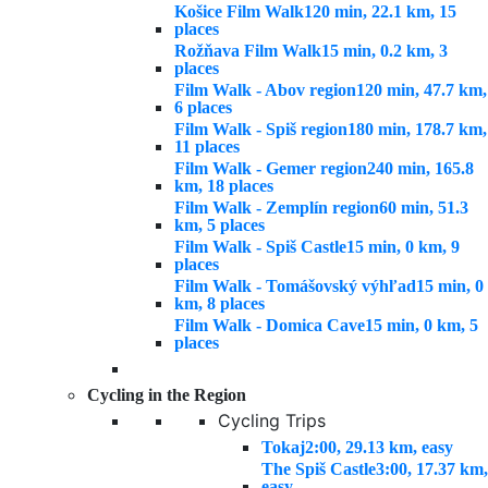
Košice Film Walk
120 min, 22.1 km, 15
places
Rožňava Film Walk
15 min, 0.2 km, 3
places
Film Walk - Abov region
120 min, 47.7 km,
6 places
Film Walk - Spiš region
180 min, 178.7 km,
11 places
Film Walk - Gemer region
240 min, 165.8
km, 18 places
Film Walk - Zemplín region
60 min, 51.3
km, 5 places
Film Walk - Spiš Castle
15 min, 0 km, 9
places
Film Walk - Tomášovský výhľad
15 min, 0
km, 8 places
Film Walk - Domica Cave
15 min, 0 km, 5
places
Cycling in the Region
Cycling Trips
Tokaj
2:00, 29.13 km, easy
The Spiš Castle
3:00, 17.37 km,
easy