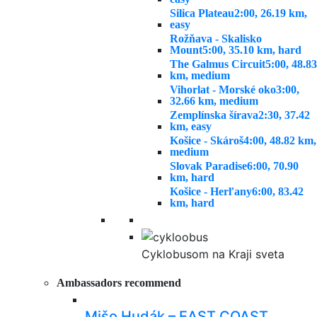
Silica Plateau
2:00, 26.19 km,
easy
Rožňava - Skalisko
Mount
5:00, 35.10 km, hard
The Galmus Circuit
5:00, 48.83
km, medium
Vihorlat - Morské oko
3:00,
32.66 km, medium
Zemplínska šírava
2:30, 37.42
km, easy
Košice - Skároš
4:00, 48.82 km,
medium
Slovak Paradise
6:00, 70.90
km, hard
Košice - Herľany
6:00, 83.42
km, hard
Cyklobusom na Kraji sveta
Ambassadors recommend
Mišo Hudák – EAST COAST