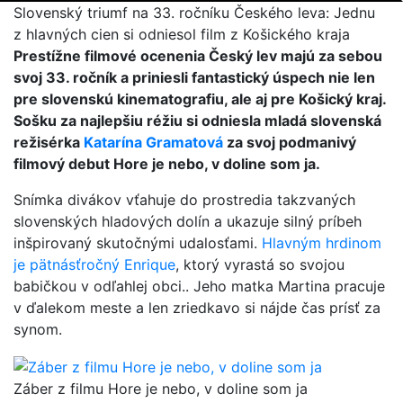
Slovenský triumf na 33. ročníku Českého leva: Jednu
z hlavných cien si odniesol film z Košického kraja
Prestížne filmové ocenenia Český lev majú za sebou
svoj 33. ročník a priniesli fantastický úspech nie len
pre slovenskú kinematografiu, ale aj pre Košický kraj.
Sošku za najlepšiu réžiu si odniesla mladá slovenská
režisérka
Katarína Gramatová
za svoj podmanivý
filmový debut Hore je nebo, v doline som ja.
Snímka divákov vťahuje do prostredia takzvaných
slovenských hladových dolín a ukazuje silný príbeh
inšpirovaný skutočnými udalosťami.
Hlavným hrdinom
je pätnásťročný Enrique
, ktorý vyrastá so svojou
babičkou v odľahlej obci.. Jeho matka Martina pracuje
v ďalekom meste a len zriedkavo si nájde čas prísť za
synom.
Záber z filmu Hore je nebo, v doline som ja