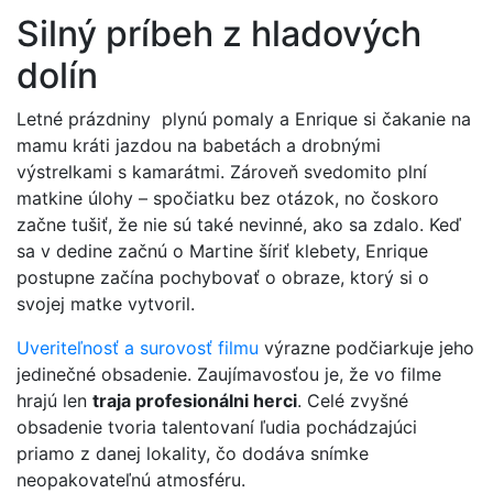
Silný príbeh z hladových
dolín
Letné prázdniny plynú pomaly a Enrique si čakanie na
mamu kráti jazdou na babetách a drobnými
výstrelkami s kamarátmi. Zároveň svedomito plní
matkine úlohy – spočiatku bez otázok, no čoskoro
začne tušiť, že nie sú také nevinné, ako sa zdalo. Keď
sa v dedine začnú o Martine šíriť klebety, Enrique
postupne začína pochybovať o obraze, ktorý si o
svojej matke vytvoril.
Uveriteľnosť a surovosť filmu
výrazne podčiarkuje jeho
jedinečné obsadenie. Zaujímavosťou je, že vo filme
hrajú len
traja profesionálni herci
. Celé zvyšné
obsadenie tvoria talentovaní ľudia pochádzajúci
priamo z danej lokality, čo dodáva snímke
neopakovateľnú atmosféru.