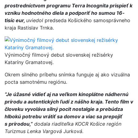
prostredníctvom programu Terra Incognita prispieť k
vzniku hodnotného diela a podporiť ho sumou 16-
tisíc eur,
uviedol
predseda Košického samosprávneho
kraja Rastislav Trnka.
Výnimočný filmový debut slovenskej režisérky
Kataríny Gramatovej.
Okrem silného príbehu snímka funguje aj ako vizuálna
pocta samotnému regiónu.
“Je úžasné vidieť aj na veľkom kinoplátne nádhernú
prírodu a autentických ľudí z nášho kraja. Tento film v
človeku vyvoláva silný pocit nostalgie a prebúdza
hlbokú potrebu vrátiť sa domov a viac sa prepojiť
s prírodou,”
dodala riaditeľka KOCR Košice región
Turizmus Lenka Vargová Jurková.