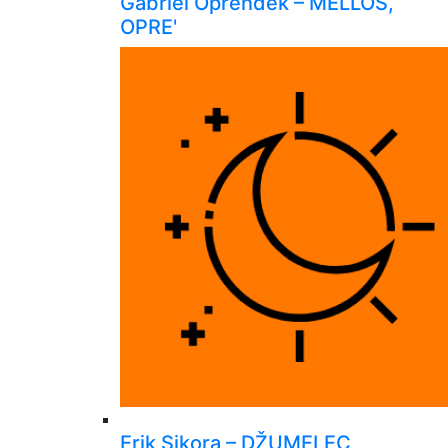
Gabriel Oprendek – MELLOS,
OPRE'
Erik Sikora – DŽUMELEC