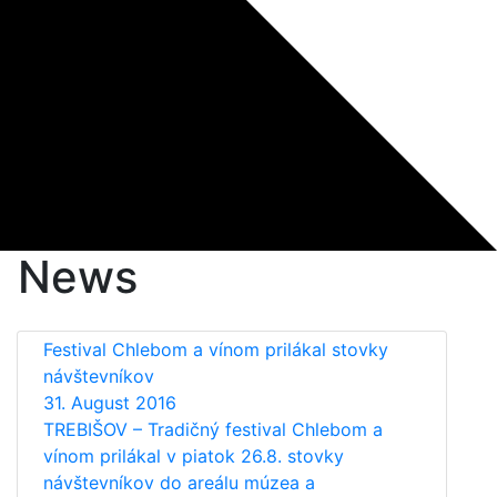
News
Festival Chlebom a vínom prilákal stovky
návštevníkov
31. August 2016
TREBIŠOV – Tradičný festival Chlebom a
vínom prilákal v piatok 26.8. stovky
návštevníkov do areálu múzea a