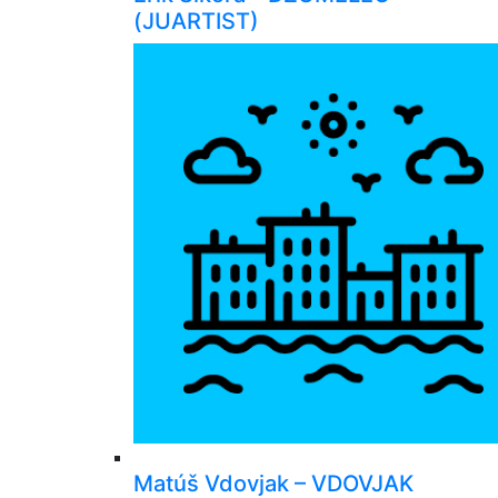
(JUARTIST)
Matúš Vdovjak – VDOVJAK