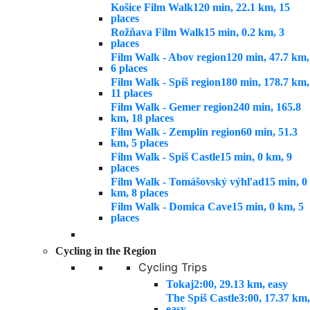
Košice Film Walk
120 min, 22.1 km, 15
places
Rožňava Film Walk
15 min, 0.2 km, 3
places
Film Walk - Abov region
120 min, 47.7 km,
6 places
Film Walk - Spiš region
180 min, 178.7 km,
11 places
Film Walk - Gemer region
240 min, 165.8
km, 18 places
Film Walk - Zemplín region
60 min, 51.3
km, 5 places
Film Walk - Spiš Castle
15 min, 0 km, 9
places
Film Walk - Tomášovský výhľad
15 min, 0
km, 8 places
Film Walk - Domica Cave
15 min, 0 km, 5
places
Cycling in the Region
Cycling Trips
Tokaj
2:00, 29.13 km, easy
The Spiš Castle
3:00, 17.37 km,
easy