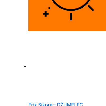
Erik Sikora – DŽUMELEC