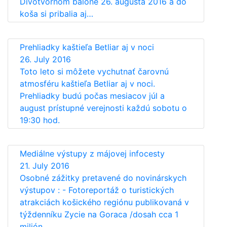
Divotvornom balóne 26. augusta 2016 a do
koša si pribalia aj…
Prehliadky kaštieľa Betliar aj v noci
26. July 2016
Toto leto si môžete vychutnať čarovnú
atmosféru kaštieľa Betliar aj v noci.
Prehliadky budú počas mesiacov júl a
august prístupné verejnosti každú sobotu o
19:30 hod.
Mediálne výstupy z májovej infocesty
21. July 2016
Osobné zážitky pretavené do novinárskych
výstupov : - Fotoreportáž o turistických
atrakciách košického regiónu publikovaná v
týždenníku Zycie na Goraca /dosah cca 1
milión…