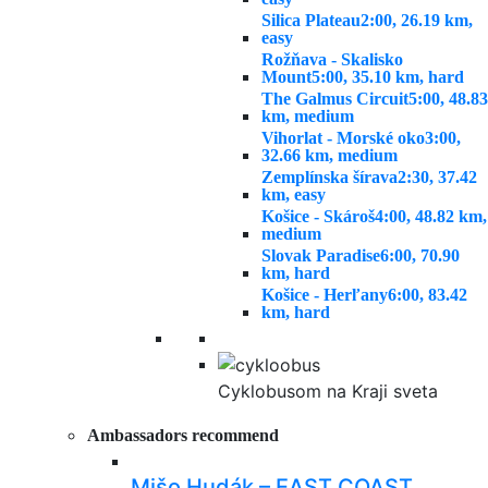
Silica Plateau
2:00, 26.19 km,
easy
Rožňava - Skalisko
Mount
5:00, 35.10 km, hard
The Galmus Circuit
5:00, 48.83
km, medium
Vihorlat - Morské oko
3:00,
32.66 km, medium
Zemplínska šírava
2:30, 37.42
km, easy
Košice - Skároš
4:00, 48.82 km,
medium
Slovak Paradise
6:00, 70.90
km, hard
Košice - Herľany
6:00, 83.42
km, hard
Cyklobusom na Kraji sveta
Ambassadors recommend
Mišo Hudák – EAST COAST